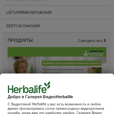
LIETUVIŠKAS/ЛИТОВСКИЙ
EESTI/ЭСТОНСКИЙ
ПРОДУКТЫ
Смотреть все
Добро в Галерея ВидеоHerbalife
52:40
С Видеотекой Herbalife у вас есть возможность в любое
Вебинар - Пищеварение
время просматривать сотни превосходных видеороликов
Вебинары от компании
онлайн, когда вам это наиболее удобно. Галерея Видео