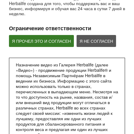
Herbalife создана для того, чтобы поддержать вас и ваш
бизнес, информируя и обучая вас 24 часа в сутки 7 дней в
неделю.
Ограничение ответственности
Я ПРОЧЕЛ ЭТО И СОГЛАСЕН
Я НЕ СОГЛАСЕН
2:27
Назначение видео из Галерея Herbalife (далее
«Видео») - продвижение продукции Herbalife® и
Мультфильм - Формула 1 Вечерний Коктейль
помощь Независимым Партнёрам Herbalife в
Сбалансированное питание 24 часа
ведении их бизнеса. Информацию с этого сайта
можно использовать только в странах,
перечисленных в выпадающем меню. Несмотря на
то что доступность на рынке, названия, состав и/
или внешний вид продукции могут отличаться в
различных странах, Herbalife во всех странах
следует своей миссии: «изменить жизни людей к
лучшему, предоставляя им одни из лучших
продуктов для сбалансированного питания и
контроля веса и предлагая им один из лучших