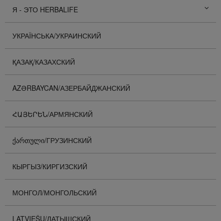
Я - ЭТО HERBALIFE
УКРАЇНСЬКА/УКРАИНСКИЙ
ҚАЗАҚ/КАЗАХСКИЙ
AZƏRBAYCAN/АЗЕРБАЙДЖАНСКИЙ
ՀԱՅԵՐԵՆ/АРМЯНСКИЙ
ᲥᲐᲠᲗᲣᲚᲘ/ГРУЗИНСКИЙ
КЫРГЫЗ/КИРГИЗСКИЙ
МОНГОЛ/МОНГОЛЬСКИЙ
LATVIEŠU/ЛАТЫШСКИЙ