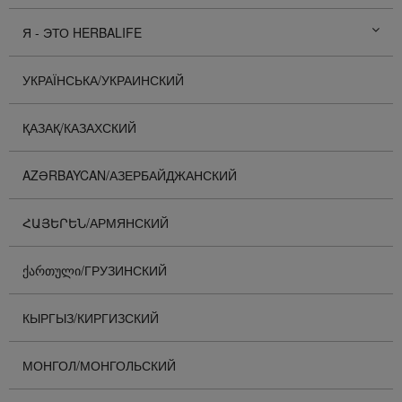
Я - ЭТО HERBALIFE
УКРАЇНСЬКА/УКРАИНСКИЙ
ҚАЗАҚ/КАЗАХСКИЙ
AZƏRBAYCAN/АЗЕРБАЙДЖАНСКИЙ
ՀԱՅԵՐԵՆ/АРМЯНСКИЙ
ᲥᲐᲠᲗᲣᲚᲘ/ГРУЗИНСКИЙ
КЫРГЫЗ/КИРГИЗСКИЙ
МОНГОЛ/МОНГОЛЬСКИЙ