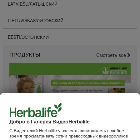
LATVIEŠU/ЛАТЫШСКИЙ
LIETUVIŠKAS/ЛИТОВСКИЙ
EESTI/ЭСТОНСКИЙ
ПРОДУКТЫ
Смотреть все
Добро в Галерея ВидеоHerbalife
52:40
С Видеотекой Herbalife у вас есть возможность в любое
время просматривать сотни превосходных видеороликов
Вебинар - Пищеварение