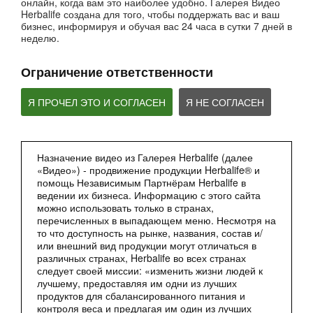
онлайн, когда вам это наиболее удобно. Галерея Видео
Вебинары от компании
Herbalife создана для того, чтобы поддержать вас и ваш
бизнес, информируя и обучая вас 24 часа в сутки 7 дней в
неделю.
Ограничение ответственности
Я ПРОЧЕЛ ЭТО И СОГЛАСЕН
Я НЕ СОГЛАСЕН
Назначение видео из Галерея Herbalife (далее
2:27
«Видео») - продвижение продукции Herbalife® и
Мультфильм - Формула 1 Вечерний Коктейль
помощь Независимым Партнёрам Herbalife в
ведении их бизнеса. Информацию с этого сайта
Сбалансированное питание 24 часа
можно использовать только в странах,
перечисленных в выпадающем меню. Несмотря на
то что доступность на рынке, названия, состав и/
или внешний вид продукции могут отличаться в
различных странах, Herbalife во всех странах
следует своей миссии: «изменить жизни людей к
лучшему, предоставляя им одни из лучших
продуктов для сбалансированного питания и
контроля веса и предлагая им один из лучших