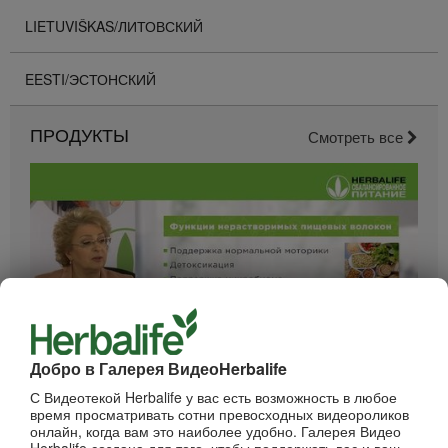
LIETUVIŠKAS/ЛИТОВСКИЙ
EESTI/ЭСТОНСКИЙ
ПРОДУКТЫ
Смотреть все
Добро в Галерея ВидеоHerbalife
52:40
С Видеотекой Herbalife у вас есть возможность в любое
Вебинар - Пищеварение
время просматривать сотни превосходных видеороликов
Вебинары от компании
онлайн, когда вам это наиболее удобно. Галерея Видео