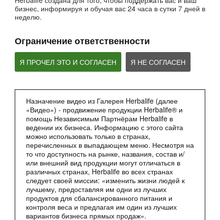
Herbalife создана для того, чтобы поддержать вас и ваш
бизнес, информируя и обучая вас 24 часа в сутки 7 дней в
неделю.
Ограничение ответственности
Я ПРОЧЕЛ ЭТО И СОГЛАСЕН
Я НЕ СОГЛАСЕН
2:27
Назначение видео из Галерея Herbalife (далее
Мультфильм - Формула 1 Вечерний Коктейль
«Видео») - продвижение продукции Herbalife® и
Сбалансированное питание 24 часа
помощь Независимым Партнёрам Herbalife в
ведении их бизнеса. Информацию с этого сайта
можно использовать только в странах,
перечисленных в выпадающем меню. Несмотря на
то что доступность на рынке, названия, состав и/
или внешний вид продукции могут отличаться в
различных странах, Herbalife во всех странах
следует своей миссии: «изменить жизни людей к
лучшему, предоставляя им одни из лучших
продуктов для сбалансированного питания и
контроля веса и предлагая им один из лучших
вариантов бизнеса прямых продаж».