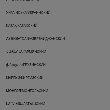
УКРАЇНСЬКА/УКРАИНСКИЙ
ҚАЗАҚ/КАЗАХСКИЙ
AZƏRBAYCAN/АЗЕРБАЙДЖАНСКИЙ
ՀԱՅԵՐԵՆ/АРМЯНСКИЙ
ᲥᲐᲠᲗᲣᲚᲘ/ГРУЗИНСКИЙ
КЫРГЫЗ/КИРГИЗСКИЙ
МОНГОЛ/МОНГОЛЬСКИЙ
LATVIEŠU/ЛАТЫШСКИЙ