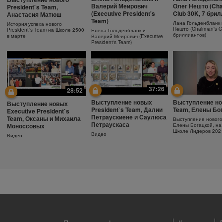
Ежедневный
Как поддержива
Защита от солнца.
Валерий Меирович
Олег Нешто (Cha
President`s Team,
увлажняющий крем
молодость кожи
Важность SPF-фактора
(Executive President's
Club 30K, 7 бри
Анастасия Матюш
Team)
Узнайте больше об уходе за
Антивозрастная сыв
Защищающий крем с SPF30
Лана Гольденбланк 
История успеха нового
кожей!
Herbalife SKIN
Herbalife SKIN
Нешто (Chairman's C
President`s Team на Школе 2500
Елена Гольденбланк и
бриллиантов)
в марте
Валерий Меирович (Executive
President's Team)
37:26
28:52
Выступление новых
Выступление но
Выступление новых
President`s Team, Далии
Team, Елены Бо
Executive President`s
Петраускиене и Саулюса
Team, Оксаны и Михаила
Выступление новог
Петраускаса
Моноссовых
Елены Богацкой, на
Школе Лидеров 202
Видео
Видео