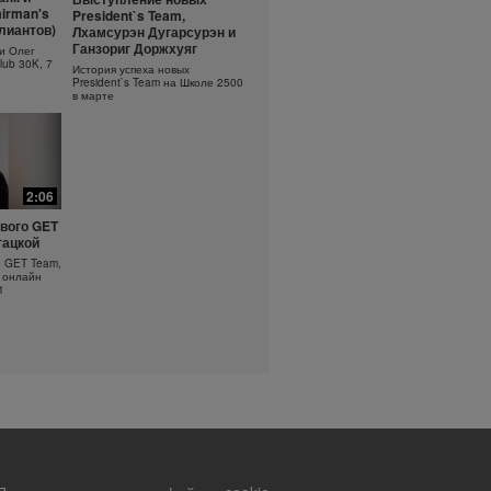
ть
Основы очищения кожи
irman's
President`s Team,
?
ллиантов)
Лхамсурэн Дугарсурэн и
Узнайте больше об уходе за
кожей!
оротка
Ганзориг Доржхуяг
и Олег
lub 30K, 7
История успеха новых
President`s Team на Школе 2500
в марте
2:06
вого GET
гацкой
о GET Team,
 онлайн
1