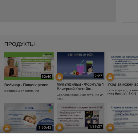
ПРОДУКТЫ
2:27
52:40
Мультфильм - Формула 1
Уход за кожей в
Вебинар - Пищеварение
Вечерний Коктейль
Гель и крем для кож
Вебинары от компании
глаз Herbalife SKIN
Сбалансированное питание 24
часа
1:39:37
1:50:42
Почему необходимо
Защита от солнц
Зачем использовать