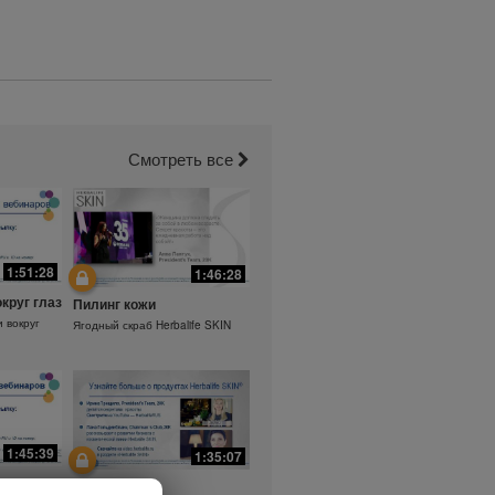
Смотреть все
1:51:28
1:46:28
округ глаз
Пилинг кожи
и вокруг
Ягодный скраб Herbalife SKIN
1:45:39
1:35:07
а.
Ежедневный