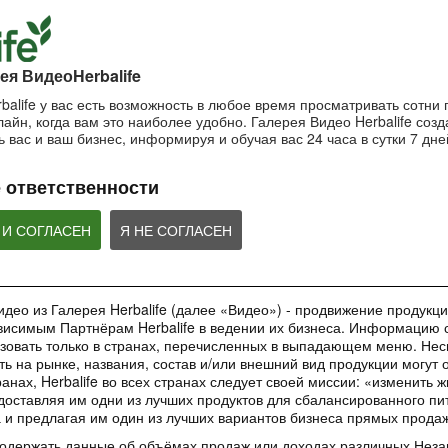
пользоваться маской?
Важность SPF-ф
ночной крем?
Очищающая маска на основе
Защищающий крем 
Ночной крем Herbalife SKIN
глины и мяты Herbalife SKIN
Herbalife SKIN
ея ВидеоHerbalife
balife у вас есть возможность в любое время просматривать сотни
айн, когда вам это наиболее удобно. Галерея Видео Herbalife созда
1:42:21
1:56:59
 вас и ваш бизнес, информируя и обучая вас 24 часа в сутки 7 дне
Основы очищения кожи
Рецепты коктей
Как поддерживать
Формула 1
молодость кожи?
Узнайте больше об уходе за
 ответственности
кожей!
Рецепты Протеинов
Антивозрастная сыворотка
коктейля Формулы 1
Herbalife SKIN
добавление Формул
ВЕБИНАРЫ
Овсяно-Яблочного Н
 И СОГЛАСЕН
Я НЕ СОГЛАСЕН
део из Галерея Herbalife (далее «Видео») - продвижение продукции
исимым Партнёрам Herbalife в ведении их бизнеса. Информацию с
35:00
1:48:24
зовать только в странах, перечисленных в выпадающем меню. Нес
Обучающее приложение
Вебинар «Digital
Вебинар «Галерея
ть на рынке, названия, состав и/или внешний вид продукции могут 
HN GROW
инструменты»
Красоты как бизнес-
анах, Herbalife во всех странах следует своей миссии: «изменить 
инструмент»
Вы узнаете ВСЕ о новом
Вебинар от команды 
доставляя им одни из лучших продуктов для сбалансированного пи
обучающем инструменте –
Marketing в котором
Практическое применение
а и предлагая им один из лучших вариантов бизнеса прямых прода
приложении HN GROW.
ВСЕ о digital-инстр
уникального проекта в работе
Независимых Партнеров
содержать данные об объёмах продаж или доходах различных Нез
Herbalife Nutrition