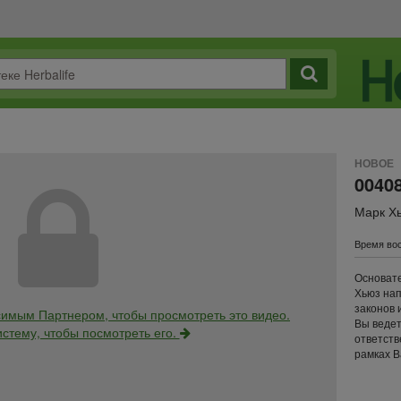
НОВОЕ
0040
Марк Х
Время вос
Основате
Хьюз нап
законов 
имым Партнером, чтобы просмотреть это видео.
Вы ведет
истему, чтобы посмотреть его.
ответств
рамках В