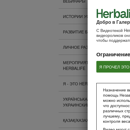
ВЕБИНАРЫ
ИСТОРИИ УСПЕХА
Добро в Галер
С Видеотекой Her
РАЗВИТИЕ БИЗНЕСА
видеороликов онл
чтобы поддержать
ЛИЧНОЕ РАЗВИТИЕ
Ограничение
МЕРОПРИЯТИЯ
Я ПРОЧЕЛ ЭТО
HERBALIFE
Я - ЭТО HERBALIFE
Назначение ви
помощь Незав
УКРАЇНСЬКА/
можно исполь
УКРАИНСКИЙ
что доступнос
различных стр
лучшему, пре
ҚАЗАҚ/КАЗАХСКИЙ
контроля вес
Видео могут 