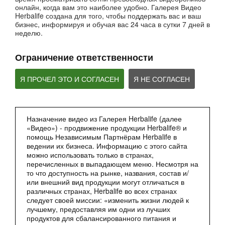
Вебинар - Пищеварение
онлайн, когда вам это наиболее удобно. Галерея Видео
Herbalife создана для того, чтобы поддержать вас и ваш
Вебинары от компании
бизнес, информируя и обучая вас 24 часа в сутки 7 дней в
неделю.
Ограничение ответственности
Я ПРОЧЕЛ ЭТО И СОГЛАСЕН
Я НЕ СОГЛАСЕН
Назначение видео из Галерея Herbalife (далее
2:27
«Видео») - продвижение продукции Herbalife® и
помощь Независимым Партнёрам Herbalife в
Мультфильм - Формула 1 Вечерний Коктейль
ведении их бизнеса. Информацию с этого сайта
Сбалансированное питание 24 часа
можно использовать только в странах,
перечисленных в выпадающем меню. Несмотря на
то что доступность на рынке, названия, состав и/
или внешний вид продукции могут отличаться в
различных странах, Herbalife во всех странах
следует своей миссии: «изменить жизни людей к
лучшему, предоставляя им одни из лучших
продуктов для сбалансированного питания и