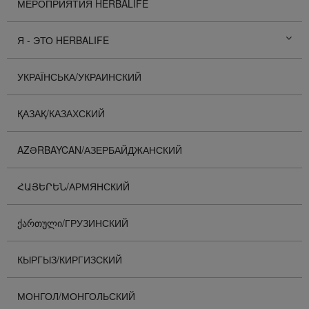
МЕРОПРИЯТИЯ HERBALIFE
Я - ЭТО HERBALIFE
УКРАЇНСЬКА/УКРАИНСКИЙ
ҚАЗАҚ/КАЗАХСКИЙ
AZƏRBAYCAN/АЗЕРБАЙДЖАНСКИЙ
ՀԱՅԵՐԵՆ/АРМЯНСКИЙ
ᲥᲐᲠᲗᲣᲚᲘ/ГРУЗИНСКИЙ
КЫРГЫЗ/КИРГИЗСКИЙ
МОНГОЛ/МОНГОЛЬСКИЙ