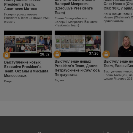
Ежедневный
Как поддержива
Защита от солнца.
Валерий Меирович
Олег Нешто (Cha
President`s Team,
увлажняющий крем
молодость кожи
Важность SPF-фактора
(Executive President's
Club 30K, 7 бри
Анастасия Матюш
Team)
Узнайте больше об уходе за
Антивозрастная сыв
Защищающий крем с SPF30
Лана Гольденбланк 
История успеха нового
кожей!
Herbalife SKIN
Herbalife SKIN
Нешто (Chairman's C
President`s Team на Школе 2500
Елена Гольденбланк и
бриллиантов)
в марте
Валерий Меирович (Executive
President's Team)
37:26
28:52
Выступление новых
Выступление но
Выступление новых
President`s Team, Далии
Team, Елены Бо
Executive President`s
Петраускиене и Саулюса
Team, Оксаны и Михаила
Выступление новог
Петраускаса
Моноссовых
Елены Богацкой, на
Школе Лидеров 202
Видео
Видео