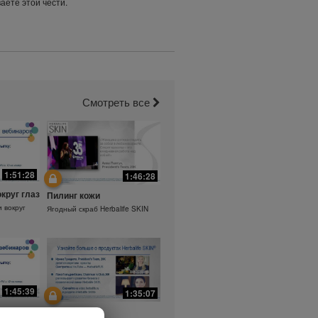
аете этой чести.
Смотреть все
1:51:28
1:46:28
округ глаз
Пилинг кожи
и вокруг
Ягодный скраб Herbalife SKIN
1:45:39
1:35:07
а.
Ежедневный