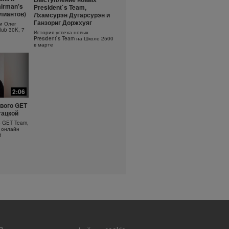
ть
Основы очищения кожи
irman's
President`s Team,
?
ллиантов)
Лхамсурэн Дугарсурэн и
Узнайте больше об уходе за
кожей!
оротка
Ганзориг Доржхуяг
и Олег
lub 30K, 7
История успеха новых
President`s Team на Школе 2500
в марте
2:06
вого GET
гацкой
о GET Team,
 онлайн
1