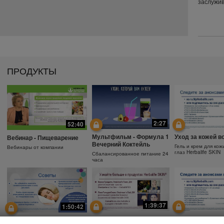
заслужив
ПРОДУКТЫ
2:27
52:40
Мультфильм - Формула 1
Уход за кожей в
Вебинар - Пищеварение
Вечерний Коктейль
Гель и крем для кож
Вебинары от компании
глаз Herbalife SKIN
Сбалансированное питание 24
часа
1:39:37
1:50:42
Почему необходимо
Защита от солнц
Зачем использовать