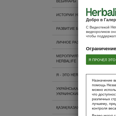
ВЕБИНАРЫ
ИСТОРИИ УСПЕХА
Добро в Галер
С Видеотекой Her
РАЗВИТИЕ БИЗНЕСА
видеороликов онл
чтобы поддержать
ЛИЧНОЕ РАЗВИТИЕ
Ограничение
МЕРОПРИЯТИЯ
Я ПРОЧЕЛ ЭТО
HERBALIFE
Я - ЭТО HERBALIFE
Назначение ви
помощь Незав
УКРАЇНСЬКА/
можно исполь
УКРАИНСКИЙ
что доступнос
различных стр
лучшему, пре
ҚАЗАҚ/КАЗАХСКИЙ
контроля вес
Видео могут 