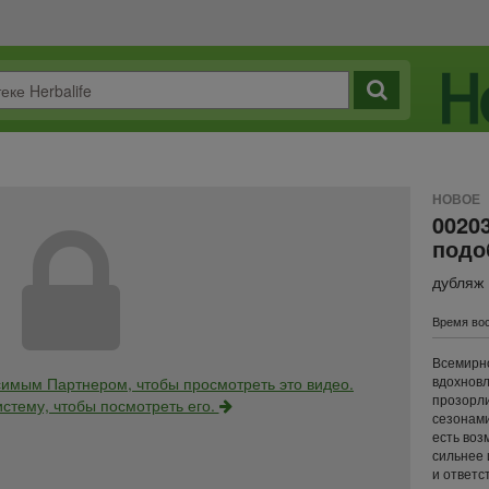
НОВОЕ
0020
подо
дубляж
Время вос
Всемирн
вдохновл
имым Партнером, чтобы просмотреть это видео.
прозорли
истему, чтобы посмотреть его.
сезонами
есть воз
сильнее 
и ответс