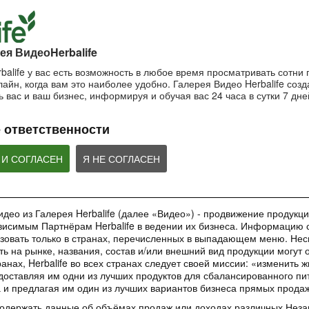
пользоваться маской?
Важность SPF-ф
ночной крем?
Очищающая маска на основе
Защищающий крем 
Ночной крем Herbalife SKIN
глины и мяты Herbalife SKIN
Herbalife SKIN
ея ВидеоHerbalife
balife у вас есть возможность в любое время просматривать сотни
айн, когда вам это наиболее удобно. Галерея Видео Herbalife созда
1:42:21
1:56:59
 вас и ваш бизнес, информируя и обучая вас 24 часа в сутки 7 дне
Основы очищения кожи
Рецепты коктей
Как поддерживать
Формула 1
молодость кожи?
Узнайте больше об уходе за
 ответственности
кожей!
Рецепты Протеинов
Антивозрастная сыворотка
коктейля Формулы 1
Herbalife SKIN
добавление Формул
ВЕБИНАРЫ
Овсяно-Яблочного Н
 И СОГЛАСЕН
Я НЕ СОГЛАСЕН
део из Галерея Herbalife (далее «Видео») - продвижение продукции
исимым Партнёрам Herbalife в ведении их бизнеса. Информацию с
35:00
1:48:24
зовать только в странах, перечисленных в выпадающем меню. Нес
Обучающее приложение
Вебинар «Digital
Вебинар «Галерея
ть на рынке, названия, состав и/или внешний вид продукции могут 
HN GROW
инструменты»
Красоты как бизнес-
анах, Herbalife во всех странах следует своей миссии: «изменить 
инструмент»
Вы узнаете ВСЕ о новом
Вебинар от команды 
доставляя им одни из лучших продуктов для сбалансированного пи
обучающем инструменте –
Marketing в котором
Практическое применение
а и предлагая им один из лучших вариантов бизнеса прямых прода
приложении HN GROW.
ВСЕ о digital-инстр
уникального проекта в работе
Независимых Партнеров
содержать данные об объёмах продаж или доходах различных Нез
Herbalife Nutrition