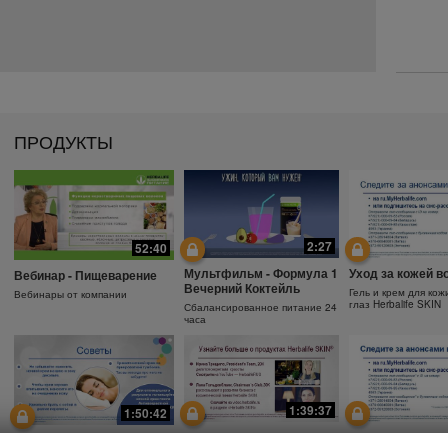
ПРОДУКТЫ
2:27
52:40
Мультфильм - Формула 1
Уход за кожей в
Вебинар - Пищеварение
Вечерний Коктейль
Гель и крем для кож
Вебинары от компании
глаз Herbalife SKIN
Сбалансированное питание 24
часа
1:39:37
1:50:42
Почему необходимо
Защита от солнц
Зачем использовать