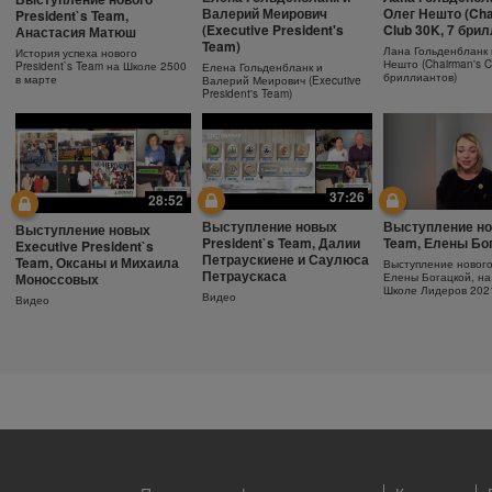
Ежедневный
Как поддержива
Защита от солнца.
Валерий Меирович
Олег Нешто (Cha
President`s Team,
увлажняющий крем
молодость кожи
Важность SPF-фактора
(Executive President's
Club 30K, 7 бри
Анастасия Матюш
Team)
Узнайте больше об уходе за
Антивозрастная сыв
Защищающий крем с SPF30
Лана Гольденбланк 
История успеха нового
кожей!
Herbalife SKIN
Herbalife SKIN
Нешто (Chairman's C
President`s Team на Школе 2500
Елена Гольденбланк и
бриллиантов)
в марте
Валерий Меирович (Executive
President's Team)
37:26
28:52
Выступление новых
Выступление но
Выступление новых
President`s Team, Далии
Team, Елены Бо
Executive President`s
Петраускиене и Саулюса
Team, Оксаны и Михаила
Выступление новог
Петраускаса
Моноссовых
Елены Богацкой, на
Школе Лидеров 202
Видео
Видео