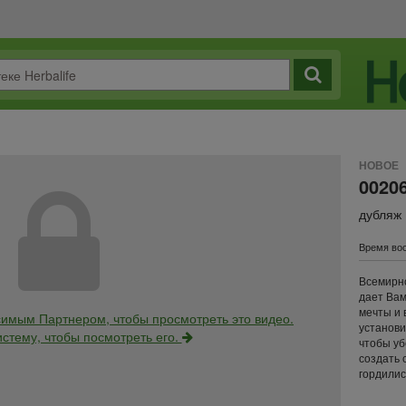
НОВОЕ
0020
дубляж
Время вос
Всемирн
дает Вам
мечты и 
имым Партнером, чтобы просмотреть это видео.
установи
истему, чтобы посмотреть его.
чтобы уб
создать 
гордилис