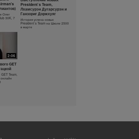
ть
Основы очищения кожи
irman's
President`s Team,
?
ллиантов)
Лхамсурэн Дугарсурэн и
Узнайте больше об уходе за
кожей!
оротка
Ганзориг Доржхуяг
и Олег
lub 30K, 7
История успеха новых
President`s Team на Школе 2500
в марте
2:06
вого GET
гацкой
о GET Team,
 онлайн
1