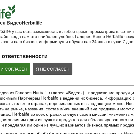
пользоваться маской?
Важность SPF-ф
ночной крем?
Очищающая маска на основе
Защищающий крем 
Ночной крем Herbalife SKIN
глины и мяты Herbalife SKIN
Herbalife SKIN
ея ВидеоHerbalife
balife у вас есть возможность в любое время просматривать сотни
айн, когда вам это наиболее удобно. Галерея Видео Herbalife созда
1:42:21
1:56:59
 вас и ваш бизнес, информируя и обучая вас 24 часа в сутки 7 дне
Основы очищения кожи
Рецепты коктей
Как поддерживать
Формула 1
молодость кожи?
Узнайте больше об уходе за
 ответственности
кожей!
Рецепты Протеинов
Антивозрастная сыворотка
коктейля Формулы 1
Herbalife SKIN
добавление Формул
ВЕБИНАРЫ
Овсяно-Яблочного Н
 И СОГЛАСЕН
Я НЕ СОГЛАСЕН
део из Галерея Herbalife (далее «Видео») - продвижение продукции
исимым Партнёрам Herbalife в ведении их бизнеса. Информацию с
35:00
1:48:24
зовать только в странах, перечисленных в выпадающем меню. Нес
Обучающее приложение
Вебинар «Digital
Вебинар «Галерея
ть на рынке, названия, состав и/или внешний вид продукции могут 
HN GROW
инструменты»
Красоты как бизнес-
анах, Herbalife во всех странах следует своей миссии: «изменить 
инструмент»
Вы узнаете ВСЕ о новом
Вебинар от команды 
доставляя им одни из лучших продуктов для сбалансированного пи
обучающем инструменте –
Marketing в котором
Практическое применение
а и предлагая им один из лучших вариантов бизнеса прямых прода
приложении HN GROW.
ВСЕ о digital-инстр
уникального проекта в работе
Независимых Партнеров
содержать данные об объёмах продаж или доходах различных Нез
Herbalife Nutrition