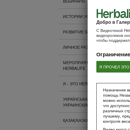
ВЕБИНАРЫ
ИСТОРИИ УСПЕХА
Добро в Галер
С Видеотекой Her
РАЗВИТИЕ БИЗНЕСА
видеороликов онл
чтобы поддержать
ЛИЧНОЕ РАЗВИТИЕ
Ограничение
МЕРОПРИЯТИЯ
Я ПРОЧЕЛ ЭТО
HERBALIFE
Я - ЭТО HERBALIFE
Назначение ви
помощь Незав
УКРАЇНСЬКА/
можно исполь
УКРАИНСКИЙ
что доступнос
различных стр
лучшему, пре
ҚАЗАҚ/КАЗАХСКИЙ
контроля вес
Видео могут 