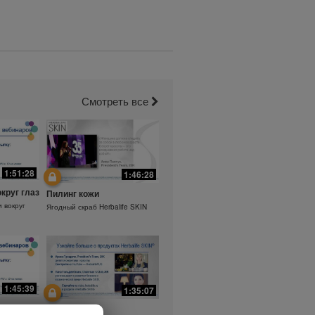
Смотреть все
1:51:28
1:46:28
округ глаз
Пилинг кожи
и вокруг
Ягодный скраб Herbalife SKIN
1:45:39
1:35:07
а.
Ежедневный