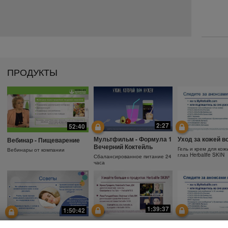
ПРОДУКТЫ
2:27
52:40
Мультфильм - Формула 1
Уход за кожей в
Вебинар - Пищеварение
Вечерний Коктейль
Гель и крем для кож
Вебинары от компании
глаз Herbalife SKIN
Сбалансированное питание 24
часа
1:39:37
1:50:42
Почему необходимо
Защита от солнц
Зачем использовать