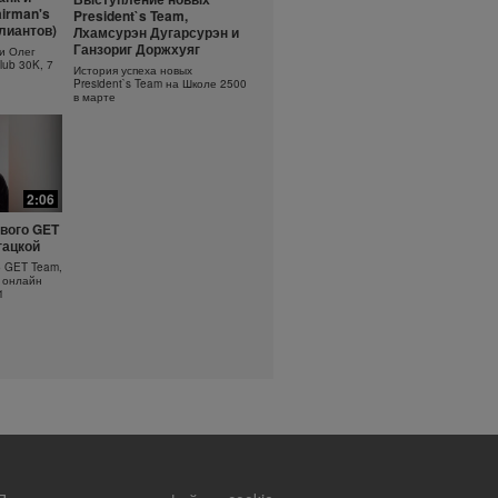
ть
Основы очищения кожи
irman's
President`s Team,
?
ллиантов)
Лхамсурэн Дугарсурэн и
Узнайте больше об уходе за
кожей!
оротка
Ганзориг Доржхуяг
и Олег
lub 30K, 7
История успеха новых
President`s Team на Школе 2500
в марте
2:06
вого GET
гацкой
о GET Team,
 онлайн
1