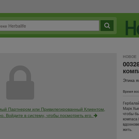
НОВОЕ
0032
комп
Этика я
Время вос
Гербалай
Марк Хью
мый Партнером или Привилегированный Клиентом,
чтобы бы
о. Войдите в систему, чтобы посмотреть его.
компаса 
вдохнове
жить.