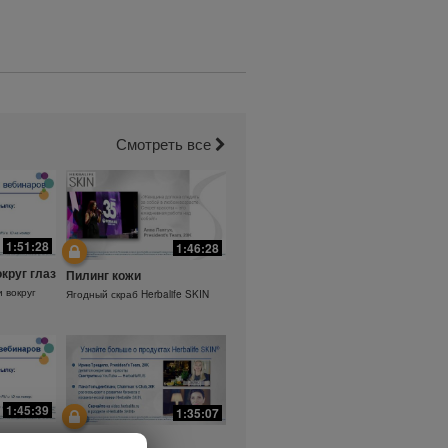
Смотреть все
1:51:28
1:46:28
округ глаз
Пилинг кожи
и вокруг
Ягодный скраб Herbalife SKIN
1:45:39
1:35:07
а.
Ежедневный