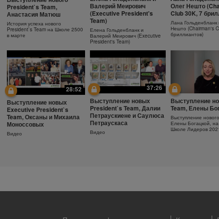
Ежедневный
Как поддержива
Защита от солнца.
Валерий Меирович
Олег Нешто (Cha
President`s Team,
увлажняющий крем
молодость кожи
Важность SPF-фактора
(Executive President's
Club 30K, 7 бри
Анастасия Матюш
Team)
Узнайте больше об уходе за
Антивозрастная сыв
Защищающий крем с SPF30
Лана Гольденбланк 
История успеха нового
кожей!
Herbalife SKIN
Herbalife SKIN
Нешто (Chairman's C
President`s Team на Школе 2500
Елена Гольденбланк и
бриллиантов)
в марте
Валерий Меирович (Executive
President's Team)
37:26
28:52
Выступление новых
Выступление но
Выступление новых
President`s Team, Далии
Team, Елены Бо
Executive President`s
Петраускиене и Саулюса
Team, Оксаны и Михаила
Выступление новог
Петраускаса
Моноссовых
Елены Богацкой, на
Школе Лидеров 202
Видео
Видео