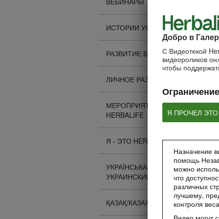
ВЕБИНАРЫ
ИСТОРИИ УСПЕХА
Добро в Галер
С Видеотекой Her
РАЗВИТИЕ БИЗНЕСА
видеороликов онл
чтобы поддержать
ЛИЧНОЕ РАЗВИТИЕ
Ограничение
МЕРОПРИЯТИЯ
Я ПРОЧЕЛ ЭТО
HERBALIFE
Я - ЭТО HERBALIFE
Назначение ви
помощь Незав
УКРАЇНСЬКА/
можно исполь
УКРАИНСКИЙ
что доступнос
различных стр
лучшему, пре
ҚАЗАҚ/КАЗАХСКИЙ
контроля вес
Видео могут 