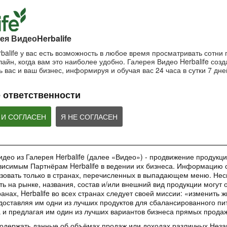
пользоваться маской?
Важность SPF-ф
ночной крем?
Очищающая маска на основе
Защищающий крем 
Ночной крем Herbalife SKIN
глины и мяты Herbalife SKIN
Herbalife SKIN
ея ВидеоHerbalife
balife у вас есть возможность в любое время просматривать сотни
айн, когда вам это наиболее удобно. Галерея Видео Herbalife созда
1:42:21
1:56:59
 вас и ваш бизнес, информируя и обучая вас 24 часа в сутки 7 дне
Основы очищения кожи
Рецепты коктей
Как поддерживать
Формула 1
молодость кожи?
Узнайте больше об уходе за
 ответственности
кожей!
Рецепты Протеинов
Антивозрастная сыворотка
коктейля Формулы 1
Herbalife SKIN
добавление Формул
ВЕБИНАРЫ
Овсяно-Яблочного Н
 И СОГЛАСЕН
Я НЕ СОГЛАСЕН
део из Галерея Herbalife (далее «Видео») - продвижение продукции
исимым Партнёрам Herbalife в ведении их бизнеса. Информацию с
35:00
1:48:24
зовать только в странах, перечисленных в выпадающем меню. Нес
Обучающее приложение
Вебинар «Digital
Вебинар «Галерея
ть на рынке, названия, состав и/или внешний вид продукции могут 
HN GROW
инструменты»
Красоты как бизнес-
анах, Herbalife во всех странах следует своей миссии: «изменить 
инструмент»
Вы узнаете ВСЕ о новом
Вебинар от команды 
доставляя им одни из лучших продуктов для сбалансированного пи
обучающем инструменте –
Marketing в котором
Практическое применение
а и предлагая им один из лучших вариантов бизнеса прямых прода
приложении HN GROW.
ВСЕ о digital-инстр
уникального проекта в работе
Независимых Партнеров
содержать данные об объёмах продаж или доходах различных Нез
Herbalife Nutrition