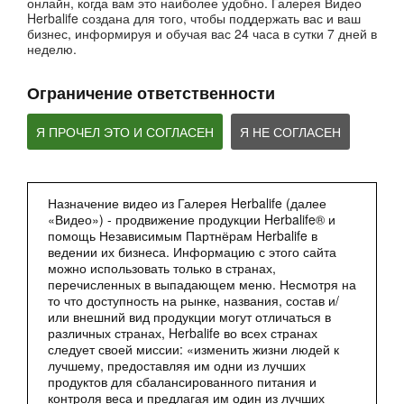
онлайн, когда вам это наиболее удобно. Галерея Видео
Вебинары от компании
Herbalife создана для того, чтобы поддержать вас и ваш
бизнес, информируя и обучая вас 24 часа в сутки 7 дней в
неделю.
Ограничение ответственности
Я ПРОЧЕЛ ЭТО И СОГЛАСЕН
Я НЕ СОГЛАСЕН
Назначение видео из Галерея Herbalife (далее
2:27
«Видео») - продвижение продукции Herbalife® и
Мультфильм - Формула 1 Вечерний Коктейль
помощь Независимым Партнёрам Herbalife в
ведении их бизнеса. Информацию с этого сайта
Сбалансированное питание 24 часа
можно использовать только в странах,
перечисленных в выпадающем меню. Несмотря на
то что доступность на рынке, названия, состав и/
или внешний вид продукции могут отличаться в
различных странах, Herbalife во всех странах
следует своей миссии: «изменить жизни людей к
лучшему, предоставляя им одни из лучших
продуктов для сбалансированного питания и
контроля веса и предлагая им один из лучших