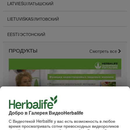
LATVIEŠU/ЛАТЫШСКИЙ
LIETUVIŠKAS/ЛИТОВСКИЙ
EESTI/ЭСТОНСКИЙ
ПРОДУКТЫ
Смотреть все
Добро в Галерея ВидеоHerbalife
52:40
С Видеотекой Herbalife у вас есть возможность в любое
время просматривать сотни превосходных видеороликов
Вебинар - Пищеварение