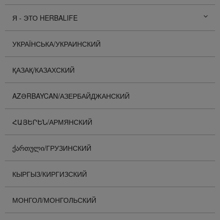
Я - ЭТО HERBALIFE
УКРАЇНСЬКА/УКРАИНСКИЙ
ҚАЗАҚ/КАЗАХСКИЙ
AZƏRBAYCAN/АЗЕРБАЙДЖАНСКИЙ
ՀԱՅԵՐԵՆ/АРМЯНСКИЙ
ᲥᲐᲠᲗᲣᲚᲘ/ГРУЗИНСКИЙ
КЫРГЫЗ/КИРГИЗСКИЙ
МОНГОЛ/МОНГОЛЬСКИЙ