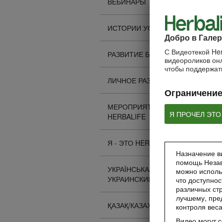
ВЕБИНАРЫ
ИСТОРИИ УСПЕХА
Добро в Галер
С Видеотекой Her
РАЗВИТИЕ БИЗНЕСА
видеороликов онл
чтобы поддержать
ЛИЧНОЕ РАЗВИТИЕ
Ограничение
МЕРОПРИЯТИЯ
Я ПРОЧЕЛ ЭТО
HERBALIFE
Я - ЭТО HERBALIFE
Назначение ви
помощь Незав
УКРАЇНСЬКА/
можно исполь
УКРАИНСКИЙ
что доступнос
различных стр
лучшему, пре
ҚАЗАҚ/КАЗАХСКИЙ
контроля вес
Видео могут 