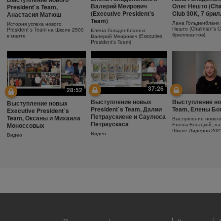
Ежедневный
Как поддержива
Защита от солнца.
Валерий Меирович
Олег Нешто (Cha
President`s Team,
увлажняющий крем
молодость кожи
Важность SPF-фактора
(Executive President's
Club 30K, 7 бри
Анастасия Матюш
Team)
Узнайте больше об уходе за
Антивозрастная сыв
Защищающий крем с SPF30
Лана Гольденбланк 
История успеха нового
кожей!
Herbalife SKIN
Herbalife SKIN
Нешто (Chairman's C
President`s Team на Школе 2500
Елена Гольденбланк и
бриллиантов)
в марте
Валерий Меирович (Executive
President's Team)
37:26
28:52
Выступление новых
Выступление но
Выступление новых
President`s Team, Далии
Team, Елены Бо
Executive President`s
Петраускиене и Саулюса
Team, Оксаны и Михаила
Выступление новог
Петраускаса
Моноссовых
Елены Богацкой, на
Школе Лидеров 202
Видео
Видео