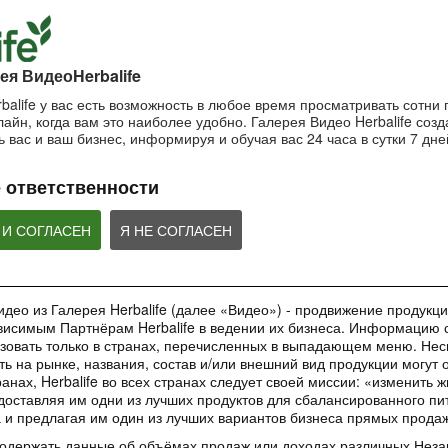
пользоваться маской?
Важность SPF-ф
ночной крем?
Очищающая маска на основе
Защищающий крем 
Ночной крем Herbalife SKIN
глины и мяты Herbalife SKIN
Herbalife SKIN
ея ВидеоHerbalife
balife у вас есть возможность в любое время просматривать сотни
айн, когда вам это наиболее удобно. Галерея Видео Herbalife созда
1:42:21
1:56:59
 вас и ваш бизнес, информируя и обучая вас 24 часа в сутки 7 дне
Основы очищения кожи
Рецепты коктей
Как поддерживать
Формула 1
молодость кожи?
Узнайте больше об уходе за
 ответственности
кожей!
Рецепты Протеинов
Антивозрастная сыворотка
коктейля Формулы 1
Herbalife SKIN
добавление Формул
ВЕБИНАРЫ
Овсяно-Яблочного Н
 И СОГЛАСЕН
Я НЕ СОГЛАСЕН
део из Галерея Herbalife (далее «Видео») - продвижение продукции
исимым Партнёрам Herbalife в ведении их бизнеса. Информацию с
35:00
1:48:24
зовать только в странах, перечисленных в выпадающем меню. Нес
Обучающее приложение
Вебинар «Digital
Вебинар «Галерея
ть на рынке, названия, состав и/или внешний вид продукции могут 
HN GROW
инструменты»
Красоты как бизнес-
анах, Herbalife во всех странах следует своей миссии: «изменить 
инструмент»
Вы узнаете ВСЕ о новом
Вебинар от команды 
доставляя им одни из лучших продуктов для сбалансированного пи
обучающем инструменте –
Marketing в котором
Практическое применение
а и предлагая им один из лучших вариантов бизнеса прямых прода
приложении HN GROW.
ВСЕ о digital-инстр
уникального проекта в работе
Независимых Партнеров
содержать данные об объёмах продаж или доходах различных Нез
Herbalife Nutrition