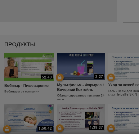
ПРОДУКТЫ
2:27
52:40
Мультфильм - Формула 1
Уход за кожей в
Вебинар - Пищеварение
Вечерний Коктейль
Гель и крем для кож
Вебинары от компании
глаз Herbalife SKIN
Сбалансированное питание 24
часа
1:39:37
1:50:42
Почему необходимо
Защита от солнц
Зачем использовать