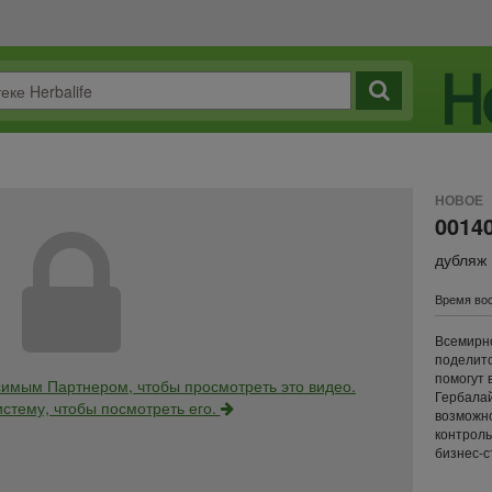
НОВОЕ
0014
дубляж
Время вос
Всемирн
поделитс
помогут 
имым Партнером, чтобы просмотреть это видео.
Гербалай
истему, чтобы посмотреть его.
возможно
контроль
бизнес-с