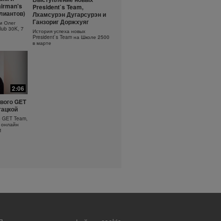
ть
Основы очищения кожи
irman's
President`s Team,
?
ллиантов)
Лхамсурэн Дугарсурэн и
Узнайте больше об уходе за
кожей!
оротка
Ганзориг Доржхуяг
и Олег
lub 30K, 7
История успеха новых
President`s Team на Школе 2500
в марте
2:06
вого GET
гацкой
о GET Team,
 онлайн
1