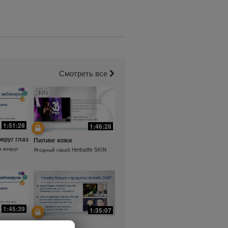
Смотреть все
1:51:28
1:46:28
округ глаз
Пилинг кожи
и вокруг
Ягодный скраб Herbalife SKIN
1:45:39
1:35:07
а.
Ежедневный