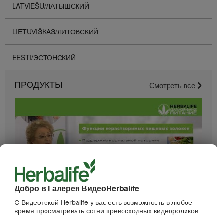
LATVIEŠU/ЛАТЫШСКИЙ
LIETUVIŠKAS/ЛИТОВСКИЙ
EESTI/ЭСТОНСКИЙ
ПРОДУКТЫ
Смотреть все
Добро в Галерея ВидеоHerbalife
52:40
С Видеотекой Herbalife у вас есть возможность в любое
время просматривать сотни превосходных видеороликов
Вебинар - Пищеварение