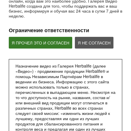
онлайн, когда вам это наиболее удобно. Галерея Видео
Вебинары от компании
Herbalife создана для того, чтобы поддержать вас и ваш
бизнес, информируя и обучая вас 24 часа в сутки 7 дней в
неделю.
Ограничение ответственности
Я ПРОЧЕЛ ЭТО И СОГЛАСЕН
Я НЕ СОГЛАСЕН
Назначение видео из Галерея Herbalife (далее
2:27
«Видео») - продвижение продукции Herbalife® и
Мультфильм - Формула 1 Вечерний Коктейль
помощь Независимым Партнёрам Herbalife в
ведении их бизнеса. Информацию с этого сайта
Сбалансированное питание 24 часа
можно использовать только в странах,
перечисленных в выпадающем меню. Несмотря на
то что доступность на рынке, названия, состав и/
или внешний вид продукции могут отличаться в
различных странах, Herbalife во всех странах
следует своей миссии: «изменить жизни людей к
лучшему, предоставляя им одни из лучших
продуктов для сбалансированного питания и
контроля веса и предлагая им один из лучших