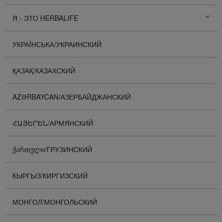
Я - ЭТО HERBALIFE
УКРАЇНСЬКА/УКРАИНСКИЙ
ҚАЗАҚ/КАЗАХСКИЙ
AZƏRBAYCAN/АЗЕРБАЙДЖАНСКИЙ
ՀԱՅԵՐԵՆ/АРМЯНСКИЙ
ᲥᲐᲠᲗᲣᲚᲘ/ГРУЗИНСКИЙ
КЫРГЫЗ/КИРГИЗСКИЙ
МОНГОЛ/МОНГОЛЬСКИЙ