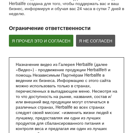
Herbalife создана для того, чтобы поддержать вас и ваш
бизнес, информируя и обучая вас 24 часа в сутки 7 дней в
неделю.
Ограничение ответственности
Я ПРОЧЕЛ ЭТО И СОГЛАСЕН
Я НЕ СОГЛАСЕН
2:27
Назначение видео из Галерея Herbalife (далее
«Видео») - продвижение продукции Herbalife® и
Мультфильм - Формула 1 Вечерний Коктейль
помощь Независимым Партнёрам Herbalife в
Сбалансированное питание 24 часа
ведении их бизнеса. Информацию с этого сайта
можно использовать только в странах,
перечисленных в выпадающем меню. Несмотря на
то что доступность на рынке, названия, состав и/
или внешний вид продукции могут отличаться в
различных странах, Herbalife во всех странах
следует своей миссии: «изменить жизни людей к
лучшему, предоставляя им одни из лучших
продуктов для сбалансированного питания и
контроля веса и предлагая им один из лучших