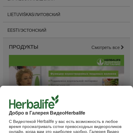
LIETUVIŠKAS/ЛИТОВСКИЙ
EESTI/ЭСТОНСКИЙ
ПРОДУКТЫ
Смотреть все
Добро в Галерея ВидеоHerbalife
52:40
С Видеотекой Herbalife у вас есть возможность в любое
Вебинар - Пищеварение
время просматривать сотни превосходных видеороликов
Вебинары от компании
онлайн, когда вам это наиболее удобно. Галерея Видео