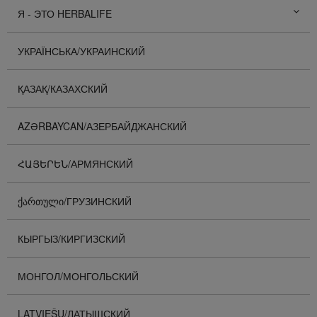
Я - ЭТО HERBALIFE
УКРАЇНСЬКА/УКРАИНСКИЙ
ҚАЗАҚ/КАЗАХСКИЙ
AZƏRBAYCAN/АЗЕРБАЙДЖАНСКИЙ
ՀԱՅԵՐԵՆ/АРМЯНСКИЙ
ᲥᲐᲠᲗᲣᲚᲘ/ГРУЗИНСКИЙ
КЫРГЫЗ/КИРГИЗСКИЙ
МОНГОЛ/МОНГОЛЬСКИЙ
LATVIEŠU/ЛАТЫШСКИЙ