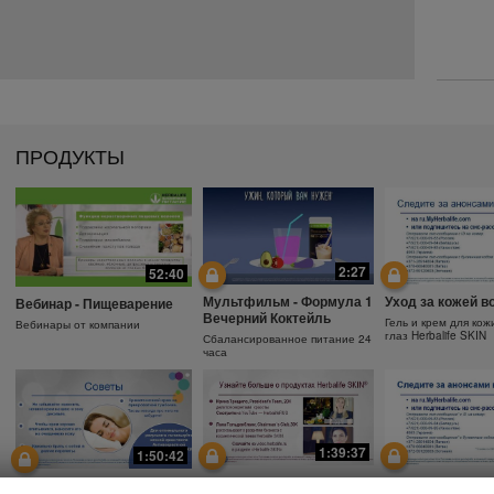
ПРОДУКТЫ
2:27
52:40
Мультфильм - Формула 1
Уход за кожей в
Вебинар - Пищеварение
Вечерний Коктейль
Гель и крем для кож
Вебинары от компании
глаз Herbalife SKIN
Сбалансированное питание 24
часа
1:39:37
1:50:42
Почему необходимо
Защита от солнц
Зачем использовать