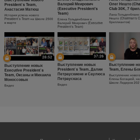
Ежедневный
Как поддержива
Защита от солнца.
Валерий Меирович
Олег Нешто (Cha
President`s Team,
увлажняющий крем
молодость кожи
Важность SPF-фактора
(Executive President's
Club 30K, 7 бри
Анастасия Матюш
Team)
Узнайте больше об уходе за
Антивозрастная сыв
Защищающий крем с SPF30
Лана Гольденбланк 
История успеха нового
кожей!
Herbalife SKIN
Herbalife SKIN
Нешто (Chairman's C
President`s Team на Школе 2500
Елена Гольденбланк и
бриллиантов)
в марте
Валерий Меирович (Executive
President's Team)
37:26
28:52
Выступление новых
Выступление но
Выступление новых
President`s Team, Далии
Team, Елены Бо
Executive President`s
Петраускиене и Саулюса
Team, Оксаны и Михаила
Выступление новог
Петраускаса
Моноссовых
Елены Богацкой, на
Школе Лидеров 202
Видео
Видео