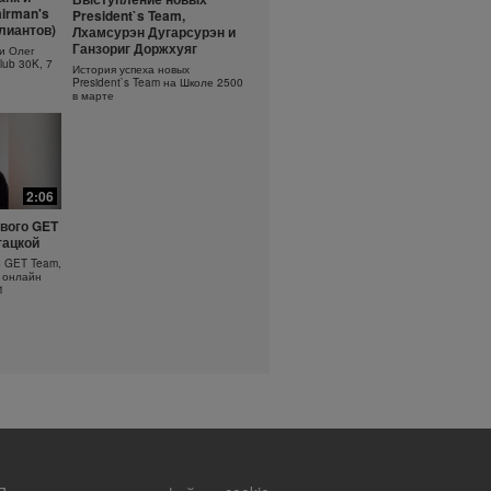
ть
Основы очищения кожи
irman's
President`s Team,
?
ллиантов)
Лхамсурэн Дугарсурэн и
Узнайте больше об уходе за
кожей!
оротка
Ганзориг Доржхуяг
и Олег
lub 30K, 7
История успеха новых
President`s Team на Школе 2500
в марте
2:06
вого GET
гацкой
о GET Team,
 онлайн
1