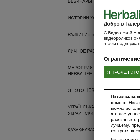
ВЕБИНАРЫ
ИСТОРИИ УСПЕХА
Добро в Галер
С Видеотекой Her
РАЗВИТИЕ БИЗНЕСА
видеороликов онл
чтобы поддержать
ЛИЧНОЕ РАЗВИТИЕ
Ограничение
МЕРОПРИЯТИЯ
Я ПРОЧЕЛ ЭТО
HERBALIFE
Я - ЭТО HERBALIFE
Назначение ви
помощь Незав
УКРАЇНСЬКА/
можно исполь
УКРАИНСКИЙ
что доступнос
различных стр
лучшему, пре
ҚАЗАҚ/КАЗАХСКИЙ
контроля вес
Видео могут 