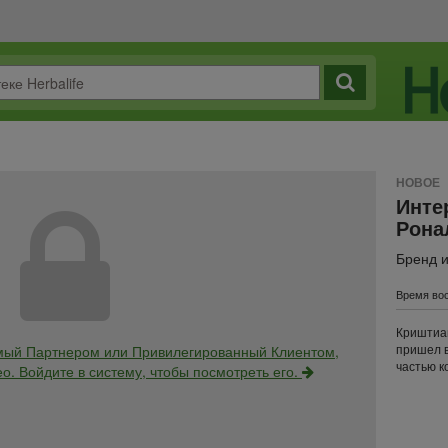
НОВОЕ
Инте
Рона
Бренд и
Время вос
Криштиан
пришел в
мый Партнером или Привилегированный Клиентом,
частью к
о. Войдите в систему, чтобы посмотреть его.