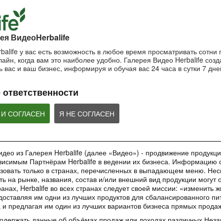
пользоваться маской?
Важность SPF-ф
ночной крем?
Очищающая маска на основе
Защищающий крем 
Ночной крем Herbalife SKIN
глины и мяты Herbalife SKIN
Herbalife SKIN
ея ВидеоHerbalife
balife у вас есть возможность в любое время просматривать сотни
айн, когда вам это наиболее удобно. Галерея Видео Herbalife созда
1:42:21
1:56:59
 вас и ваш бизнес, информируя и обучая вас 24 часа в сутки 7 дне
Основы очищения кожи
Рецепты коктей
Как поддерживать
Формула 1
молодость кожи?
Узнайте больше об уходе за
 ответственности
кожей!
Рецепты Протеинов
Антивозрастная сыворотка
коктейля Формулы 1
Herbalife SKIN
добавление Формул
ВЕБИНАРЫ
Овсяно-Яблочного Н
 И СОГЛАСЕН
Я НЕ СОГЛАСЕН
део из Галерея Herbalife (далее «Видео») - продвижение продукции
исимым Партнёрам Herbalife в ведении их бизнеса. Информацию с
35:00
1:48:24
зовать только в странах, перечисленных в выпадающем меню. Нес
Обучающее приложение
Вебинар «Digital
Вебинар «Галерея
ть на рынке, названия, состав и/или внешний вид продукции могут 
HN GROW
инструменты»
Красоты как бизнес-
анах, Herbalife во всех странах следует своей миссии: «изменить 
инструмент»
Вы узнаете ВСЕ о новом
Вебинар от команды 
доставляя им одни из лучших продуктов для сбалансированного пи
обучающем инструменте –
Marketing в котором
Практическое применение
а и предлагая им один из лучших вариантов бизнеса прямых прода
приложении HN GROW.
ВСЕ о digital-инстр
уникального проекта в работе
Независимых Партнеров
содержать данные об объёмах продаж или доходах различных Нез
Herbalife Nutrition