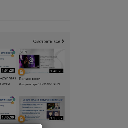
Смотреть все
1:51:28
1:46:28
округ глаз
Пилинг кожи
и вокруг
Ягодный скраб Herbalife SKIN
1:45:39
1:35:07
а.
Ежедневный