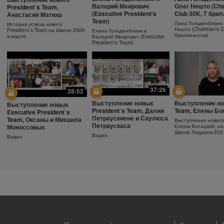
Ежедневный
Как поддержива
Защита от солнца.
Валерий Меирович
Олег Нешто (Cha
President`s Team,
увлажняющий крем
молодость кожи
Важность SPF-фактора
(Executive President's
Club 30K, 7 бри
Анастасия Матюш
Team)
Узнайте больше об уходе за
Антивозрастная сыв
Защищающий крем с SPF30
Лана Гольденбланк 
История успеха нового
кожей!
Herbalife SKIN
Herbalife SKIN
Нешто (Chairman's C
President`s Team на Школе 2500
Елена Гольденбланк и
бриллиантов)
в марте
Валерий Меирович (Executive
President's Team)
37:26
28:52
Выступление новых
Выступление но
Выступление новых
President`s Team, Далии
Team, Елены Бо
Executive President`s
Петраускиене и Саулюса
Team, Оксаны и Михаила
Выступление новог
Петраускаса
Моноссовых
Елены Богацкой, на
Школе Лидеров 202
Видео
Видео