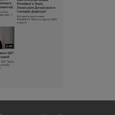
ть
Основы очищения кожи
irman's
President`s Team,
?
ллиантов)
Лхамсурэн Дугарсурэн и
Узнайте больше об уходе за
кожей!
оротка
Ганзориг Доржхуяг
и Олег
lub 30K, 7
История успеха новых
President`s Team на Школе 2500
в марте
2:06
вого GET
гацкой
о GET Team,
 онлайн
1