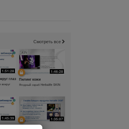
Смотреть все
1:51:28
1:46:28
округ глаз
Пилинг кожи
и вокруг
Ягодный скраб Herbalife SKIN
1:45:39
1:35:07
а.
Ежедневный