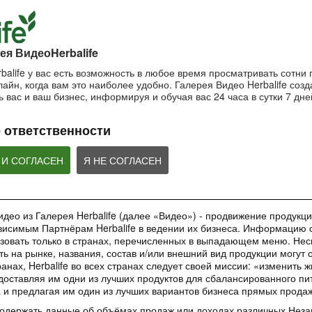
пользоваться маской?
Важность SPF-ф
ночной крем?
Очищающая маска на основе
Защищающий крем 
Ночной крем Herbalife SKIN
глины и мяты Herbalife SKIN
Herbalife SKIN
ея ВидеоHerbalife
balife у вас есть возможность в любое время просматривать сотни
айн, когда вам это наиболее удобно. Галерея Видео Herbalife созда
1:42:21
1:56:59
 вас и ваш бизнес, информируя и обучая вас 24 часа в сутки 7 дне
Основы очищения кожи
Рецепты коктей
Как поддерживать
Формула 1
молодость кожи?
Узнайте больше об уходе за
 ответственности
кожей!
Рецепты Протеинов
Антивозрастная сыворотка
коктейля Формулы 1
Herbalife SKIN
добавление Формул
ВЕБИНАРЫ
Овсяно-Яблочного Н
 И СОГЛАСЕН
Я НЕ СОГЛАСЕН
део из Галерея Herbalife (далее «Видео») - продвижение продукции
исимым Партнёрам Herbalife в ведении их бизнеса. Информацию с
35:00
1:48:24
зовать только в странах, перечисленных в выпадающем меню. Нес
Обучающее приложение
Вебинар «Digital
Вебинар «Галерея
ть на рынке, названия, состав и/или внешний вид продукции могут 
HN GROW
инструменты»
Красоты как бизнес-
анах, Herbalife во всех странах следует своей миссии: «изменить 
инструмент»
Вы узнаете ВСЕ о новом
Вебинар от команды 
доставляя им одни из лучших продуктов для сбалансированного пи
обучающем инструменте –
Marketing в котором
Практическое применение
а и предлагая им один из лучших вариантов бизнеса прямых прода
приложении HN GROW.
ВСЕ о digital-инстр
уникального проекта в работе
Независимых Партнеров
содержать данные об объёмах продаж или доходах различных Нез
Herbalife Nutrition