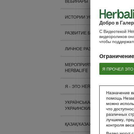
ВЕБИНАРЫ
ИСТОРИИ УСПЕХА
Добро в Галер
С Видеотекой Her
РАЗВИТИЕ БИЗНЕСА
видеороликов онл
чтобы поддержать
ЛИЧНОЕ РАЗВИТИЕ
Ограничение
МЕРОПРИЯТИЯ
Я ПРОЧЕЛ ЭТО
HERBALIFE
Я - ЭТО HERBALIFE
Назначение ви
помощь Незав
УКРАЇНСЬКА/
можно исполь
УКРАИНСКИЙ
что доступнос
различных стр
лучшему, пре
ҚАЗАҚ/КАЗАХСКИЙ
контроля вес
Видео могут 