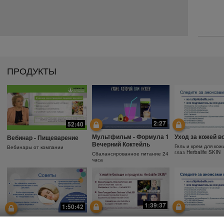
ПРОДУКТЫ
2:27
52:40
Мультфильм - Формула 1
Уход за кожей в
Вебинар - Пищеварение
Вечерний Коктейль
Гель и крем для кож
Вебинары от компании
глаз Herbalife SKIN
Сбалансированное питание 24
часа
1:39:37
1:50:42
Почему необходимо
Защита от солнц
Зачем использовать