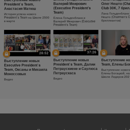
Ежедневный
Как поддержива
Защита от солнца.
Валерий Меирович
Олег Нешто (Cha
President`s Team,
увлажняющий крем
молодость кожи
Важность SPF-фактора
(Executive President's
Club 30K, 7 бри
Анастасия Матюш
Team)
Узнайте больше об уходе за
Антивозрастная сыв
Защищающий крем с SPF30
Лана Гольденбланк 
История успеха нового
кожей!
Herbalife SKIN
Herbalife SKIN
Нешто (Chairman's C
President`s Team на Школе 2500
Елена Гольденбланк и
бриллиантов)
в марте
Валерий Меирович (Executive
President's Team)
37:26
28:52
Выступление новых
Выступление но
Выступление новых
President`s Team, Далии
Team, Елены Бо
Executive President`s
Петраускиене и Саулюса
Team, Оксаны и Михаила
Выступление новог
Петраускаса
Моноссовых
Елены Богацкой, на
Школе Лидеров 202
Видео
Видео