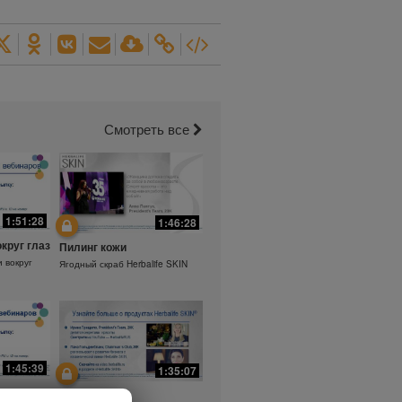
Смотреть все
1:51:28
1:46:28
округ глаз
Пилинг кожи
и вокруг
Ягодный скраб Herbalife SKIN
1:45:39
1:35:07
а.
Ежедневный