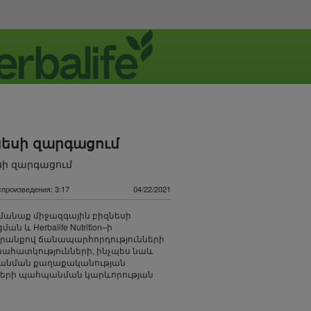
նեսի զարգացում
սի զարգացում
произведения: 3:17
04/22/2021
իմանաք միջազգային բիզնեսի
ն և Herbalife Nutrition–ի
անքով ճանապարհորդությունների
ահատկությունների, ինչպես նաև
անման քաղաքականության
երի պահպանման կարևորության