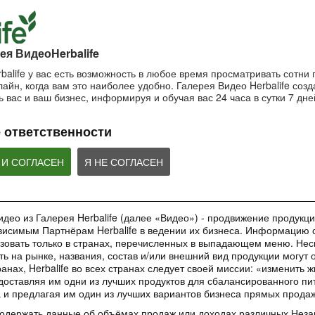
пользоваться маской?
Важность SPF-ф
ночной крем?
Очищающая маска на основе
Защищающий крем 
Ночной крем Herbalife SKIN
глины и мяты Herbalife SKIN
Herbalife SKIN
ея ВидеоHerbalife
balife у вас есть возможность в любое время просматривать сотни
айн, когда вам это наиболее удобно. Галерея Видео Herbalife созда
1:42:21
1:56:59
 вас и ваш бизнес, информируя и обучая вас 24 часа в сутки 7 дне
Основы очищения кожи
Рецепты коктей
Как поддерживать
Формула 1
молодость кожи?
Узнайте больше об уходе за
 ответственности
кожей!
Рецепты Протеинов
Антивозрастная сыворотка
коктейля Формулы 1
Herbalife SKIN
добавление Формул
ВЕБИНАРЫ
Овсяно-Яблочного Н
 И СОГЛАСЕН
Я НЕ СОГЛАСЕН
део из Галерея Herbalife (далее «Видео») - продвижение продукции
исимым Партнёрам Herbalife в ведении их бизнеса. Информацию с
35:00
1:48:24
зовать только в странах, перечисленных в выпадающем меню. Нес
Обучающее приложение
Вебинар «Digital
Вебинар «Галерея
ть на рынке, названия, состав и/или внешний вид продукции могут 
HN GROW
инструменты»
Красоты как бизнес-
анах, Herbalife во всех странах следует своей миссии: «изменить 
инструмент»
Вы узнаете ВСЕ о новом
Вебинар от команды 
доставляя им одни из лучших продуктов для сбалансированного пи
обучающем инструменте –
Marketing в котором
Практическое применение
а и предлагая им один из лучших вариантов бизнеса прямых прода
приложении HN GROW.
ВСЕ о digital-инстр
уникального проекта в работе
Независимых Партнеров
содержать данные об объёмах продаж или доходах различных Нез
Herbalife Nutrition