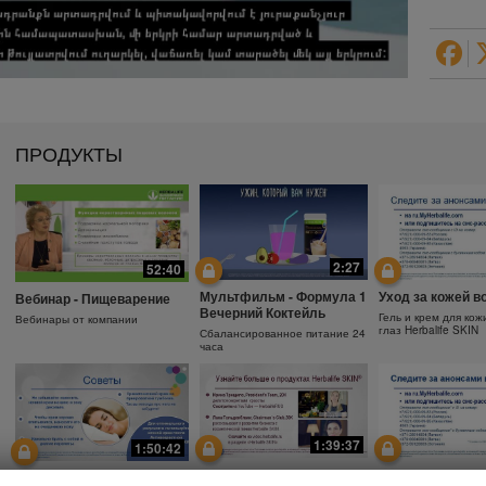
ПРОДУКТЫ
2:27
52:40
Мультфильм - Формула 1
Уход за кожей в
Вебинар - Пищеварение
Вечерний Коктейль
Гель и крем для кож
Вебинары от компании
глаз Herbalife SKIN
Сбалансированное питание 24
часа
1:39:37
1:50:42
Почему необходимо
Защита от солнц
Зачем использовать