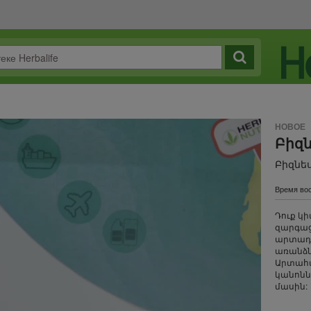
НОВОЕ
Բիզ
Բիզնե
Время вос
Դուք կ
զարգացմա
արտադր
առանձն
Արտահ
կանոնն
մասին: