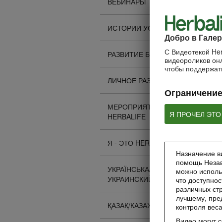
ВЕБИНАРЫ
ИСТОРИИ УСПЕХА
Добро в Галер
С Видеотекой Her
РАЗВИТИЕ БИЗНЕСА
видеороликов онл
чтобы поддержать
ЛИЧНОЕ РАЗВИТИЕ
Ограничение
МЕРОПРИЯТИЯ
Я ПРОЧЕЛ ЭТО
HERBALIFE
Я - ЭТО HERBALIFE
Назначение ви
помощь Незав
УКРАЇНСЬКА/
можно исполь
УКРАИНСКИЙ
что доступнос
различных стр
лучшему, пре
ҚАЗАҚ/КАЗАХСКИЙ
контроля вес
Видео могут 