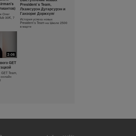
ть
Основы очищения кожи
irman's
President`s Team,
?
ллиантов)
Лхамсурэн Дугарсурэн и
Узнайте больше об уходе за
кожей!
оротка
Ганзориг Доржхуяг
и Олег
lub 30K, 7
История успеха новых
President`s Team на Школе 2500
в марте
2:06
вого GET
гацкой
о GET Team,
 онлайн
1