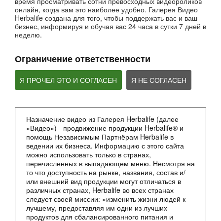
время просматривать сотни превосходных видеороликов
онлайн, когда вам это наиболее удобно. Галерея Видео
Вебинар - Пищеварение
Herbalife создана для того, чтобы поддержать вас и ваш
Вебинары от компании
бизнес, информируя и обучая вас 24 часа в сутки 7 дней в
неделю.
Ограничение ответственности
Я ПРОЧЕЛ ЭТО И СОГЛАСЕН
Я НЕ СОГЛАСЕН
Назначение видео из Галерея Herbalife (далее
«Видео») - продвижение продукции Herbalife® и
2:27
помощь Независимым Партнёрам Herbalife в
Мультфильм - Формула 1 Вечерний Коктейль
ведении их бизнеса. Информацию с этого сайта
Сбалансированное питание 24 часа
можно использовать только в странах,
перечисленных в выпадающем меню. Несмотря на
то что доступность на рынке, названия, состав и/
или внешний вид продукции могут отличаться в
различных странах, Herbalife во всех странах
следует своей миссии: «изменить жизни людей к
лучшему, предоставляя им одни из лучших
продуктов для сбалансированного питания и