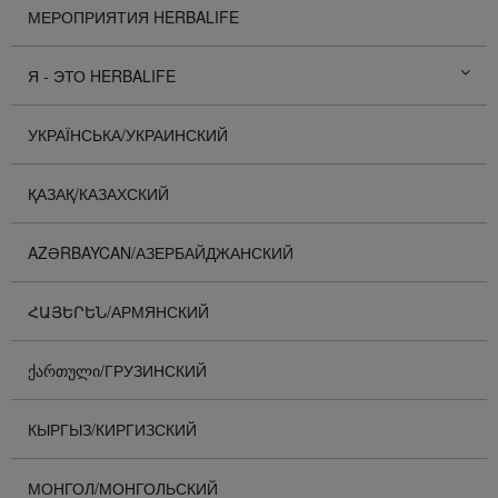
МЕРОПРИЯТИЯ HERBALIFE
Я - ЭТО HERBALIFE
УКРАЇНСЬКА/УКРАИНСКИЙ
ҚАЗАҚ/КАЗАХСКИЙ
AZƏRBAYCAN/АЗЕРБАЙДЖАНСКИЙ
ՀԱՅԵՐԵՆ/АРМЯНСКИЙ
ᲥᲐᲠᲗᲣᲚᲘ/ГРУЗИНСКИЙ
КЫРГЫЗ/КИРГИЗСКИЙ
МОНГОЛ/МОНГОЛЬСКИЙ