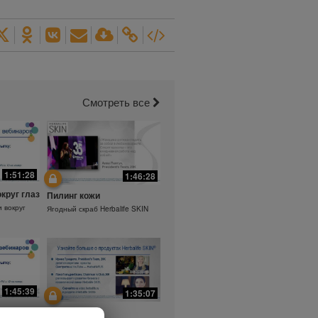
Смотреть все
1:51:28
1:46:28
округ глаз
Пилинг кожи
и вокруг
Ягодный скраб Herbalife SKIN
1:45:39
1:35:07
а.
Ежедневный