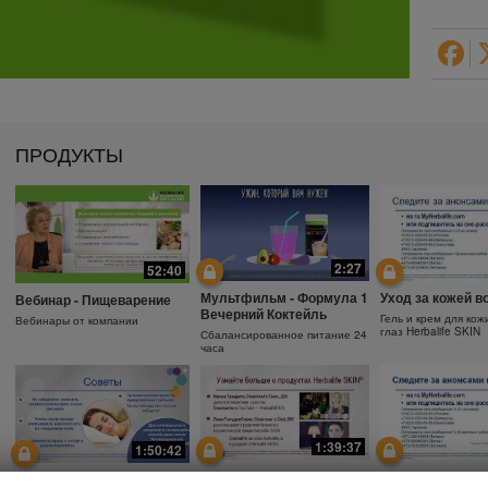
ПРОДУКТЫ
2:27
52:40
Мультфильм - Формула 1
Уход за кожей в
Вебинар - Пищеварение
Вечерний Коктейль
Гель и крем для кож
Вебинары от компании
глаз Herbalife SKIN
Сбалансированное питание 24
часа
1:39:37
1:50:42
Почему необходимо
Защита от солнц
Зачем использовать