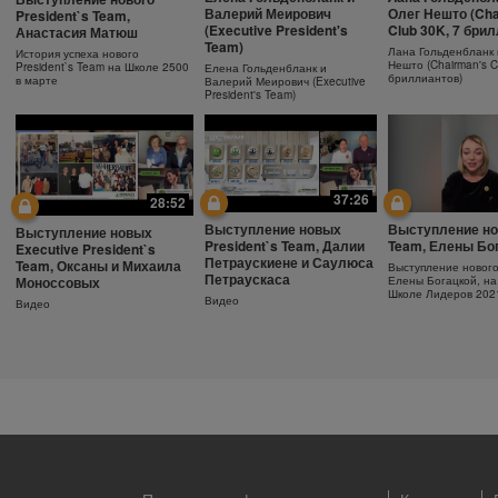
Ежедневный
Как поддержива
Защита от солнца.
Валерий Меирович
Олег Нешто (Cha
President`s Team,
увлажняющий крем
молодость кожи
Важность SPF-фактора
(Executive President's
Club 30K, 7 бри
Анастасия Матюш
Team)
Узнайте больше об уходе за
Антивозрастная сыв
Защищающий крем с SPF30
Лана Гольденбланк 
История успеха нового
кожей!
Herbalife SKIN
Herbalife SKIN
Нешто (Chairman's C
President`s Team на Школе 2500
Елена Гольденбланк и
бриллиантов)
в марте
Валерий Меирович (Executive
President's Team)
37:26
28:52
Выступление новых
Выступление но
Выступление новых
President`s Team, Далии
Team, Елены Бо
Executive President`s
Петраускиене и Саулюса
Team, Оксаны и Михаила
Выступление новог
Петраускаса
Моноссовых
Елены Богацкой, на
Школе Лидеров 202
Видео
Видео