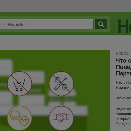
НОВОЕ
Что 
Пове
Парт
Что сто
Незави
Время вос
Видео по
принципа
которые 
Поведен