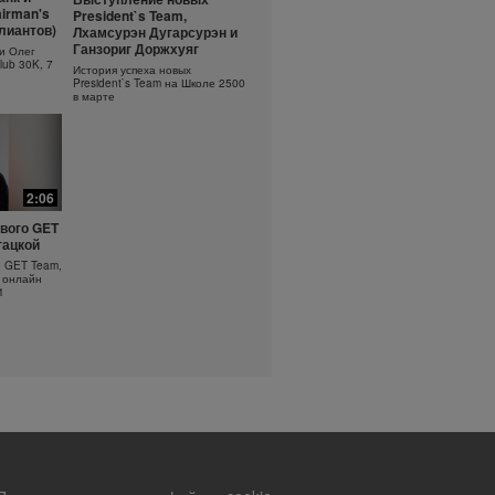
ть
Основы очищения кожи
irman's
President`s Team,
?
ллиантов)
Лхамсурэн Дугарсурэн и
Узнайте больше об уходе за
кожей!
оротка
Ганзориг Доржхуяг
и Олег
lub 30K, 7
История успеха новых
President`s Team на Школе 2500
в марте
2:06
вого GET
гацкой
о GET Team,
 онлайн
1