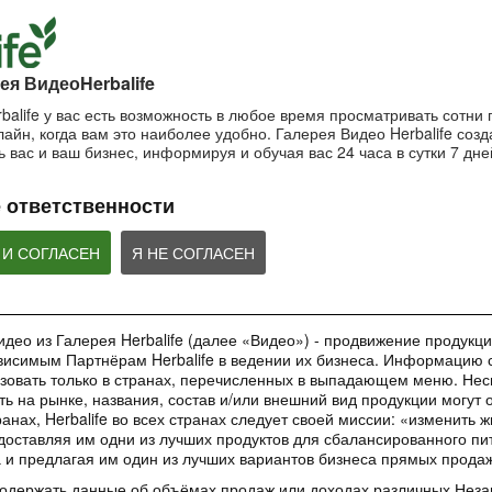
пользоваться маской?
Важность SPF-ф
ночной крем?
Очищающая маска на основе
Защищающий крем 
Ночной крем Herbalife SKIN
глины и мяты Herbalife SKIN
Herbalife SKIN
ея ВидеоHerbalife
balife у вас есть возможность в любое время просматривать сотни
айн, когда вам это наиболее удобно. Галерея Видео Herbalife созда
1:42:21
1:56:59
 вас и ваш бизнес, информируя и обучая вас 24 часа в сутки 7 дне
Основы очищения кожи
Рецепты коктей
Как поддерживать
Формула 1
молодость кожи?
Узнайте больше об уходе за
 ответственности
кожей!
Рецепты Протеинов
Антивозрастная сыворотка
коктейля Формулы 1
Herbalife SKIN
добавление Формул
ВЕБИНАРЫ
Овсяно-Яблочного Н
 И СОГЛАСЕН
Я НЕ СОГЛАСЕН
део из Галерея Herbalife (далее «Видео») - продвижение продукции
исимым Партнёрам Herbalife в ведении их бизнеса. Информацию с
35:00
1:48:24
зовать только в странах, перечисленных в выпадающем меню. Нес
Обучающее приложение
Вебинар «Digital
Вебинар «Галерея
ть на рынке, названия, состав и/или внешний вид продукции могут 
HN GROW
инструменты»
Красоты как бизнес-
анах, Herbalife во всех странах следует своей миссии: «изменить 
инструмент»
Вы узнаете ВСЕ о новом
Вебинар от команды 
доставляя им одни из лучших продуктов для сбалансированного пи
обучающем инструменте –
Marketing в котором
Практическое применение
а и предлагая им один из лучших вариантов бизнеса прямых прода
приложении HN GROW.
ВСЕ о digital-инстр
уникального проекта в работе
Независимых Партнеров
содержать данные об объёмах продаж или доходах различных Нез
Herbalife Nutrition