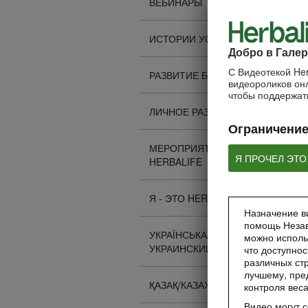
ВЕБИНАРЫ
ИСТОРИИ УСПЕХА
Добро в Галер
С Видеотекой Her
РАЗВИТИЕ БИЗНЕСА
видеороликов онл
чтобы поддержать
ЛИЧНОЕ РАЗВИТИЕ
Ограничение
МЕРОПРИЯТИЯ
Я ПРОЧЕЛ ЭТО
HERBALIFE
Я - ЭТО HERBALIFE
Назначение ви
помощь Незав
УКРАЇНСЬКА/
можно исполь
УКРАИНСКИЙ
что доступнос
различных стр
лучшему, пре
ҚАЗАҚ/КАЗАХСКИЙ
контроля вес
Видео могут 