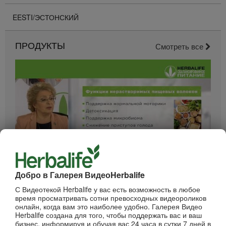
EESTI/ЭСТОНСКИЙ
ПРОДУКТЫ
Смотреть все
52:40
Добро в Галерея ВидеоHerbalife
Вебинар - Пищеварение
Вебинары от компании
С Видеотекой Herbalife у вас есть возможность в любое
время просматривать сотни превосходных видеороликов
онлайн, когда вам это наиболее удобно. Галерея Видео
Herbalife создана для того, чтобы поддержать вас и ваш
бизнес, информируя и обучая вас 24 часа в сутки 7 дней в