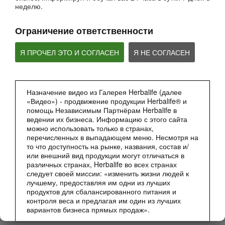
неделю.
Ограничение ответственности
Я ПРОЧЕЛ ЭТО И СОГЛАСЕН
Я НЕ СОГЛАСЕН
2:27
Мультфильм - Формула 1 Вечерний Коктейль
Назначение видео из Галерея Herbalife (далее
Сбалансированное питание 24 часа
«Видео») - продвижение продукции Herbalife® и
помощь Независимым Партнёрам Herbalife в
ведении их бизнеса. Информацию с этого сайта
можно использовать только в странах,
перечисленных в выпадающем меню. Несмотря на
то что доступность на рынке, названия, состав и/
или внешний вид продукции могут отличаться в
различных странах, Herbalife во всех странах
следует своей миссии: «изменить жизни людей к
лучшему, предоставляя им одни из лучших
продуктов для сбалансированного питания и
контроля веса и предлагая им один из лучших
вариантов бизнеса прямых продаж».
1:51:28
Уход за кожей вокруг глаз
Видео могут содержать данные об объёмах