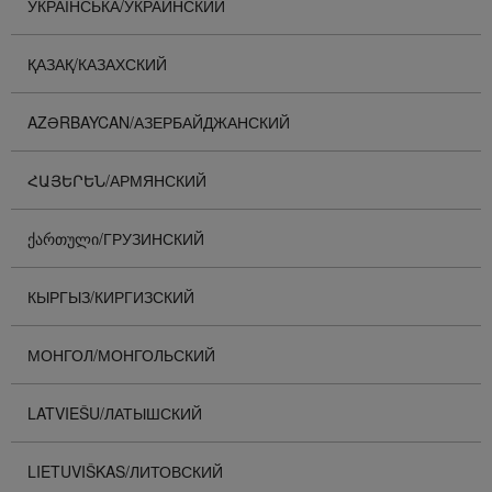
УКРАЇНСЬКА/УКРАИНСКИЙ
ҚАЗАҚ/КАЗАХСКИЙ
AZƏRBAYCAN/АЗЕРБАЙДЖАНСКИЙ
ՀԱՅԵՐԵՆ/АРМЯНСКИЙ
ᲥᲐᲠᲗᲣᲚᲘ/ГРУЗИНСКИЙ
КЫРГЫЗ/КИРГИЗСКИЙ
МОНГОЛ/МОНГОЛЬСКИЙ
LATVIEŠU/ЛАТЫШСКИЙ
LIETUVIŠKAS/ЛИТОВСКИЙ