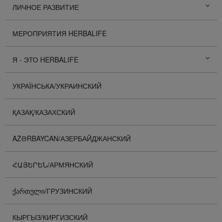
ЛИЧНОЕ РАЗВИТИЕ
МЕРОПРИЯТИЯ HERBALIFE
Я - ЭТО HERBALIFE
УКРАЇНСЬКА/УКРАИНСКИЙ
ҚАЗАҚ/КАЗАХСКИЙ
AZƏRBAYCAN/АЗЕРБАЙДЖАНСКИЙ
ՀԱՅԵՐԵՆ/АРМЯНСКИЙ
ᲥᲐᲠᲗᲣᲚᲘ/ГРУЗИНСКИЙ
КЫРГЫЗ/КИРГИЗСКИЙ