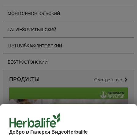
МОНГОЛ/МОНГОЛЬСКИЙ
LATVIEŠU/ЛАТЫШСКИЙ
LIETUVIŠKAS/ЛИТОВСКИЙ
EESTI/ЭСТОНСКИЙ
ПРОДУКТЫ
Смотреть все
Добро в Галерея ВидеоHerbalife