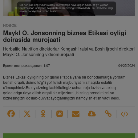
НОВОЕ
Maykl O. Jonsonning biznes Etikasi oyligi
doirasida murojaati
Herbalife Nutrition direktorlar Kengashi raisi va Bosh Ijrochi direktori
Maykl O. Jonsonning videomurojaati
Время воспроизведения: 1:07
04/25/2024
Biznes Etikasi oyligining bir qismi sifatida yana bir bor odamlarga yordam
berish orqali, doimo to'g'ri yo'l tutish majburiyatimiz haqida eslatib
o'tmoqchimiz.Bu oy sizning tashkilotingiz uchun reja tuzish va axloq
qoidalariga rioya qilish orqali siz mijozlarni, bizning brendimizni va
biznesingizni qo'llab-quvvatlayotganingizni namoyish etish vaqti keldi.