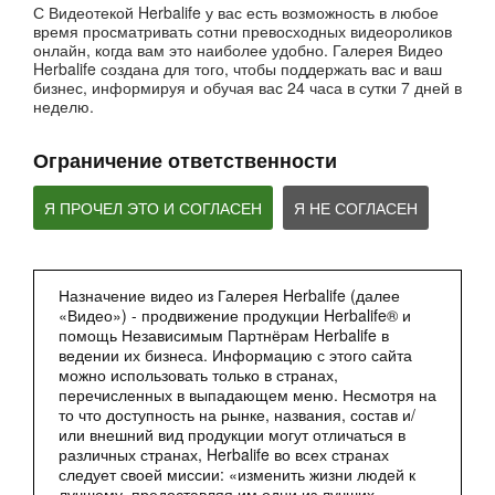
С Видеотекой Herbalife у вас есть возможность в любое
время просматривать сотни превосходных видеороликов
онлайн, когда вам это наиболее удобно. Галерея Видео
52:40
Herbalife создана для того, чтобы поддержать вас и ваш
Вебинар - Пищеварение
бизнес, информируя и обучая вас 24 часа в сутки 7 дней в
Вебинары от компании
неделю.
Ограничение ответственности
Я ПРОЧЕЛ ЭТО И СОГЛАСЕН
Я НЕ СОГЛАСЕН
Назначение видео из Галерея Herbalife (далее
«Видео») - продвижение продукции Herbalife® и
помощь Независимым Партнёрам Herbalife в
2:27
ведении их бизнеса. Информацию с этого сайта
можно использовать только в странах,
Мультфильм - Формула 1 Вечерний Коктейль
перечисленных в выпадающем меню. Несмотря на
Сбалансированное питание 24 часа
то что доступность на рынке, названия, состав и/
или внешний вид продукции могут отличаться в
различных странах, Herbalife во всех странах
следует своей миссии: «изменить жизни людей к
лучшему, предоставляя им одни из лучших