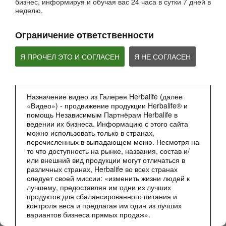
бизнес, информируя и обучая вас 24 часа в сутки 7 дней в
неделю.
Ограничение ответственности
Я ПРОЧЕЛ ЭТО И СОГЛАСЕН
Я НЕ СОГЛАСЕН
2:27
Мультфильм - Формула 1 Вечерний Коктейль
Назначение видео из Галерея Herbalife (далее
«Видео») - продвижение продукции Herbalife® и
Сбалансированное питание 24 часа
помощь Независимым Партнёрам Herbalife в
ведении их бизнеса. Информацию с этого сайта
можно использовать только в странах,
перечисленных в выпадающем меню. Несмотря на
то что доступность на рынке, названия, состав и/
или внешний вид продукции могут отличаться в
различных странах, Herbalife во всех странах
следует своей миссии: «изменить жизни людей к
лучшему, предоставляя им одни из лучших
продуктов для сбалансированного питания и
контроля веса и предлагая им один из лучших
вариантов бизнеса прямых продаж».
1:51:28