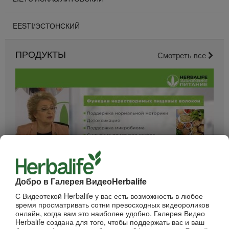
EESTI/ЭСТОНСКИЙ
ПРОДУКТЫ
Смотреть все
52:40
Добро в Галерея ВидеоHerbalife
Вебинар - Пищеварение
С Видеотекой Herbalife у вас есть возможность в любое
Вебинары от компании
время просматривать сотни превосходных видеороликов
онлайн, когда вам это наиболее удобно. Галерея Видео
Herbalife создана для того, чтобы поддержать вас и ваш