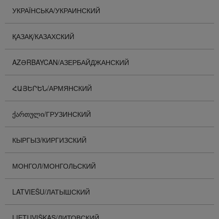
УКРАЇНСЬКА/УКРАИНСКИЙ
ҚАЗАҚ/КАЗАХСКИЙ
AZƏRBAYCAN/АЗЕРБАЙДЖАНСКИЙ
ՀԱՅԵՐԵՆ/АРМЯНСКИЙ
ᲥᲐᲠᲗᲣᲚᲘ/ГРУЗИНСКИЙ
КЫРГЫЗ/КИРГИЗСКИЙ
МОНГОЛ/МОНГОЛЬСКИЙ
LATVIEŠU/ЛАТЫШСКИЙ
LIETUVIŠKAS/ЛИТОВСКИЙ