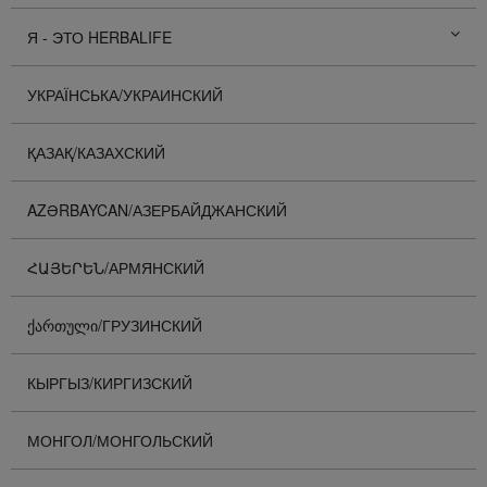
Я - ЭТО HERBALIFE
УКРАЇНСЬКА/УКРАИНСКИЙ
ҚАЗАҚ/КАЗАХСКИЙ
AZƏRBAYCAN/АЗЕРБАЙДЖАНСКИЙ
ՀԱՅԵՐԵՆ/АРМЯНСКИЙ
ᲥᲐᲠᲗᲣᲚᲘ/ГРУЗИНСКИЙ
КЫРГЫЗ/КИРГИЗСКИЙ
МОНГОЛ/МОНГОЛЬСКИЙ