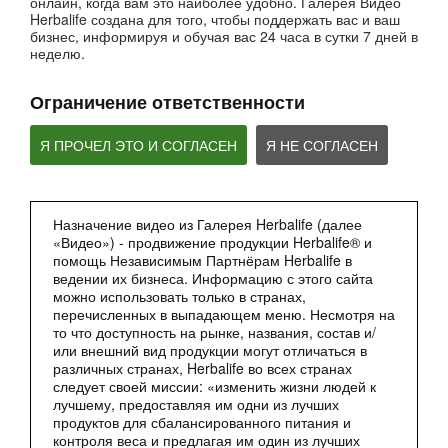
онлайн, когда вам это наиболее удобно. Галерея Видео
Вебинары от компании
Herbalife создана для того, чтобы поддержать вас и ваш
бизнес, информируя и обучая вас 24 часа в сутки 7 дней в
неделю.
Ограничение ответственности
Я ПРОЧЕЛ ЭТО И СОГЛАСЕН
Я НЕ СОГЛАСЕН
Назначение видео из Галерея Herbalife (далее
2:27
«Видео») - продвижение продукции Herbalife® и
Мультфильм - Формула 1 Вечерний Коктейль
помощь Независимым Партнёрам Herbalife в
Сбалансированное питание 24 часа
ведении их бизнеса. Информацию с этого сайта
можно использовать только в странах,
перечисленных в выпадающем меню. Несмотря на
то что доступность на рынке, названия, состав и/
или внешний вид продукции могут отличаться в
различных странах, Herbalife во всех странах
следует своей миссии: «изменить жизни людей к
лучшему, предоставляя им одни из лучших
продуктов для сбалансированного питания и
контроля веса и предлагая им один из лучших