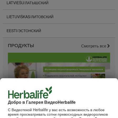
LATVIEŠU/ЛАТЫШСКИЙ
LIETUVIŠKAS/ЛИТОВСКИЙ
EESTI/ЭСТОНСКИЙ
ПРОДУКТЫ
Смотреть все
Добро в Галерея ВидеоHerbalife
52:40
С Видеотекой Herbalife у вас есть возможность в любое
время просматривать сотни превосходных видеороликов
Вебинар - Пищеварение