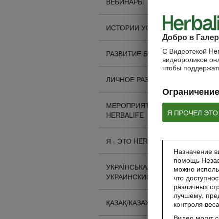
ВЕБИНАРЫ
ИСТОРИИ УСПЕХА
Добро в Галер
С Видеотекой Her
РАЗВИТИЕ БИЗНЕСА
видеороликов онл
чтобы поддержать
ЛИЧНОЕ РАЗВИТИЕ
Ограничение
МЕРОПРИЯТИЯ
Я ПРОЧЕЛ ЭТО
HERBALIFE
Я - ЭТО HERBALIFE
Назначение ви
помощь Незав
УКРАЇНСЬКА/
можно исполь
УКРАИНСКИЙ
что доступнос
различных стр
лучшему, пре
ҚАЗАҚ/КАЗАХСКИЙ
контроля вес
Видео могут 