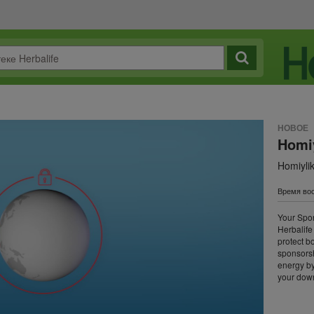
НОВОЕ
Homi
Homiyli
Время вос
Your Spon
Herbalife
protect b
sponsorsh
energy by
your down