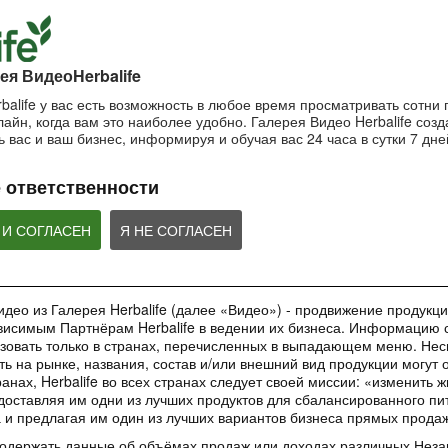
пользоваться маской?
Важность SPF-ф
ночной крем?
Очищающая маска на основе
Защищающий крем 
Ночной крем Herbalife SKIN
глины и мяты Herbalife SKIN
Herbalife SKIN
ея ВидеоHerbalife
balife у вас есть возможность в любое время просматривать сотни
айн, когда вам это наиболее удобно. Галерея Видео Herbalife созда
1:42:21
1:56:59
 вас и ваш бизнес, информируя и обучая вас 24 часа в сутки 7 дне
Основы очищения кожи
Рецепты коктей
Как поддерживать
Формула 1
молодость кожи?
Узнайте больше об уходе за
 ответственности
кожей!
Рецепты Протеинов
Антивозрастная сыворотка
коктейля Формулы 1
Herbalife SKIN
добавление Формул
ВЕБИНАРЫ
Овсяно-Яблочного Н
 И СОГЛАСЕН
Я НЕ СОГЛАСЕН
део из Галерея Herbalife (далее «Видео») - продвижение продукции
исимым Партнёрам Herbalife в ведении их бизнеса. Информацию с
35:00
1:48:24
зовать только в странах, перечисленных в выпадающем меню. Нес
Обучающее приложение
Вебинар «Digital
Вебинар «Галерея
ть на рынке, названия, состав и/или внешний вид продукции могут 
HN GROW
инструменты»
Красоты как бизнес-
анах, Herbalife во всех странах следует своей миссии: «изменить 
инструмент»
Вы узнаете ВСЕ о новом
Вебинар от команды 
доставляя им одни из лучших продуктов для сбалансированного пи
обучающем инструменте –
Marketing в котором
Практическое применение
а и предлагая им один из лучших вариантов бизнеса прямых прода
приложении HN GROW.
ВСЕ о digital-инстр
уникального проекта в работе
Независимых Партнеров
содержать данные об объёмах продаж или доходах различных Нез
Herbalife Nutrition