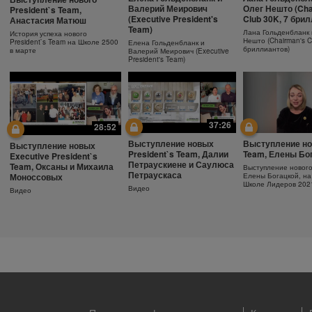
Ежедневный
Как поддержива
Защита от солнца.
Валерий Меирович
Олег Нешто (Cha
President`s Team,
увлажняющий крем
молодость кожи
Важность SPF-фактора
(Executive President's
Club 30K, 7 бри
Анастасия Матюш
Team)
Узнайте больше об уходе за
Антивозрастная сыв
Защищающий крем с SPF30
Лана Гольденбланк 
История успеха нового
кожей!
Herbalife SKIN
Herbalife SKIN
Нешто (Chairman's C
President`s Team на Школе 2500
Елена Гольденбланк и
бриллиантов)
в марте
Валерий Меирович (Executive
President's Team)
37:26
28:52
Выступление новых
Выступление но
Выступление новых
President`s Team, Далии
Team, Елены Бо
Executive President`s
Петраускиене и Саулюса
Team, Оксаны и Михаила
Выступление новог
Петраускаса
Моноссовых
Елены Богацкой, на
Школе Лидеров 202
Видео
Видео