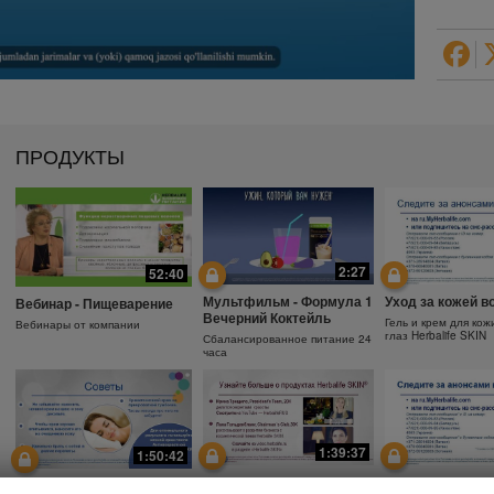
ПРОДУКТЫ
2:27
52:40
Мультфильм - Формула 1
Уход за кожей в
Вебинар - Пищеварение
Вечерний Коктейль
Гель и крем для кож
Вебинары от компании
глаз Herbalife SKIN
Сбалансированное питание 24
часа
1:39:37
1:50:42
Почему необходимо
Защита от солнц
Зачем использовать