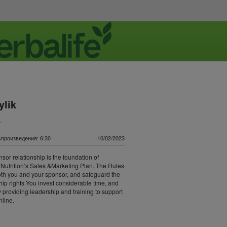
ylik
k
произведения: 6:30
10/02/2023
sor relationship is the foundation of
 Nutrition’s Sales &Marketing Plan. The Rules
oth you and your sponsor, and safeguard the
ip rights.You invest considerable time, and
 providing leadership and training to support
line.