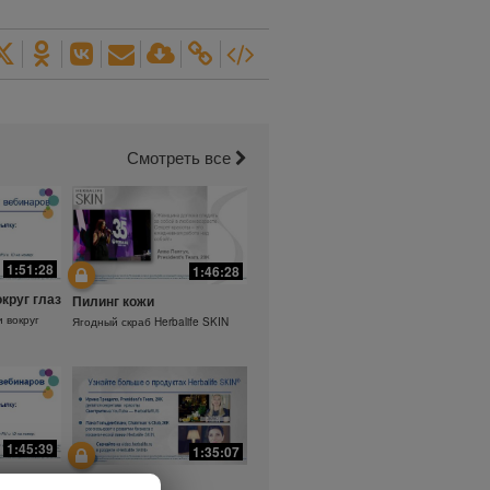
Смотреть все
1:51:28
1:46:28
округ глаз
Пилинг кожи
и вокруг
Ягодный скраб Herbalife SKIN
1:45:39
1:35:07
а.
Ежедневный