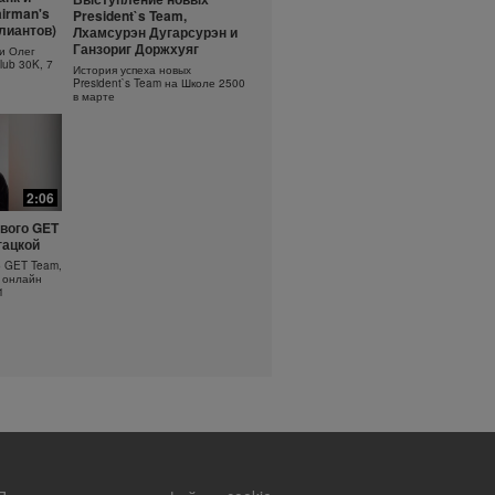
ть
Основы очищения кожи
irman's
President`s Team,
?
ллиантов)
Лхамсурэн Дугарсурэн и
Узнайте больше об уходе за
кожей!
оротка
Ганзориг Доржхуяг
и Олег
lub 30K, 7
История успеха новых
President`s Team на Школе 2500
в марте
2:06
вого GET
гацкой
о GET Team,
 онлайн
1