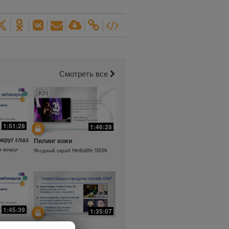
Смотреть все
1:51:28
1:46:28
округ глаз
Пилинг кожи
и вокруг
Ягодный скраб Herbalife SKIN
1:45:39
1:35:07
а.
Ежедневный