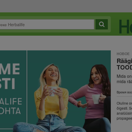
НОВОЕ
Räägi
TOOD
Mida on 
mida rä
Время вос
Oluline o
õigesti. 
analüüsim
propageer