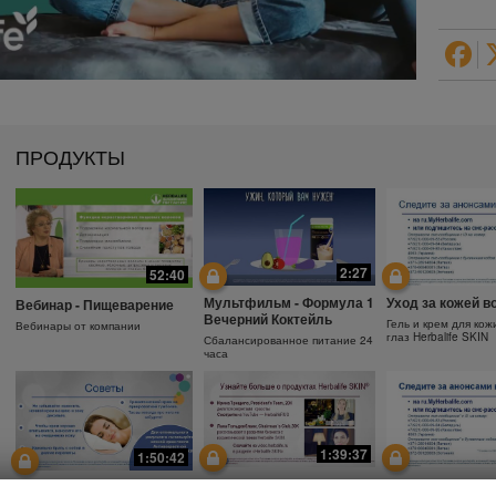
ПРОДУКТЫ
2:27
52:40
Мультфильм - Формула 1
Уход за кожей в
Вебинар - Пищеварение
Вечерний Коктейль
Гель и крем для кож
Вебинары от компании
глаз Herbalife SKIN
Сбалансированное питание 24
часа
1:39:37
1:50:42
Почему необходимо
Защита от солнц
Зачем использовать