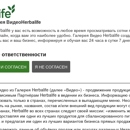
пользоваться маской?
Важность SPF-ф
ночной крем?
Очищающая маска на основе
Защищающий крем 
Ночной крем Herbalife SKIN
глины и мяты Herbalife SKIN
Herbalife SKIN
ея ВидеоHerbalife
balife у вас есть возможность в любое время просматривать сотни
айн, когда вам это наиболее удобно. Галерея Видео Herbalife созда
1:42:21
1:56:59
 вас и ваш бизнес, информируя и обучая вас 24 часа в сутки 7 дне
Основы очищения кожи
Рецепты коктей
Как поддерживать
Формула 1
молодость кожи?
Узнайте больше об уходе за
 ответственности
кожей!
Рецепты Протеинов
Антивозрастная сыворотка
коктейля Формулы 1
Herbalife SKIN
добавление Формул
ВЕБИНАРЫ
Овсяно-Яблочного Н
 И СОГЛАСЕН
Я НЕ СОГЛАСЕН
део из Галерея Herbalife (далее «Видео») - продвижение продукции
исимым Партнёрам Herbalife в ведении их бизнеса. Информацию с
35:00
1:48:24
зовать только в странах, перечисленных в выпадающем меню. Нес
Обучающее приложение
Вебинар «Digital
Вебинар «Галерея
ть на рынке, названия, состав и/или внешний вид продукции могут 
HN GROW
инструменты»
Красоты как бизнес-
анах, Herbalife во всех странах следует своей миссии: «изменить 
инструмент»
Вы узнаете ВСЕ о новом
Вебинар от команды 
доставляя им одни из лучших продуктов для сбалансированного пи
обучающем инструменте –
Marketing в котором
Практическое применение
а и предлагая им один из лучших вариантов бизнеса прямых прода
приложении HN GROW.
ВСЕ о digital-инстр
уникального проекта в работе
Независимых Партнеров
содержать данные об объёмах продаж или доходах различных Нез
Herbalife Nutrition