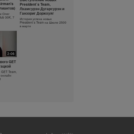
ть
Основы очищения кожи
irman's
President`s Team,
?
ллиантов)
Лхамсурэн Дугарсурэн и
Узнайте больше об уходе за
кожей!
оротка
Ганзориг Доржхуяг
и Олег
lub 30K, 7
История успеха новых
President`s Team на Школе 2500
в марте
2:06
вого GET
гацкой
о GET Team,
 онлайн
1