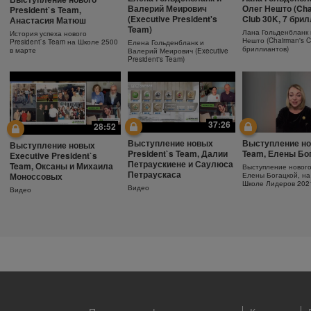
Ежедневный
Как поддержива
Защита от солнца.
Валерий Меирович
Олег Нешто (Cha
President`s Team,
увлажняющий крем
молодость кожи
Важность SPF-фактора
(Executive President's
Club 30K, 7 бри
Анастасия Матюш
Team)
Узнайте больше об уходе за
Антивозрастная сыв
Защищающий крем с SPF30
Лана Гольденбланк 
История успеха нового
кожей!
Herbalife SKIN
Herbalife SKIN
Нешто (Chairman's C
President`s Team на Школе 2500
Елена Гольденбланк и
бриллиантов)
в марте
Валерий Меирович (Executive
President's Team)
37:26
28:52
Выступление новых
Выступление но
Выступление новых
President`s Team, Далии
Team, Елены Бо
Executive President`s
Петраускиене и Саулюса
Team, Оксаны и Михаила
Выступление новог
Петраускаса
Моноссовых
Елены Богацкой, на
Школе Лидеров 202
Видео
Видео