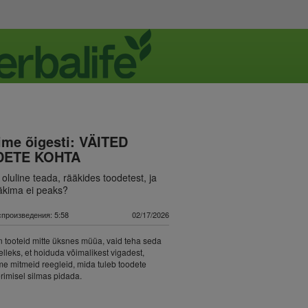
me õigesti: VÄITED
ETE KOHTA
oluline teada, rääkides toodetest, ja
äkima ei peaks?
произведения: 5:58
02/17/2026
n tooteid mitte üksnes müüa, vaid teha seda
Selleks, et hoiduda võimalikest vigadest,
e mitmeid reegleid, mida tuleb toodete
imisel silmas pidada.