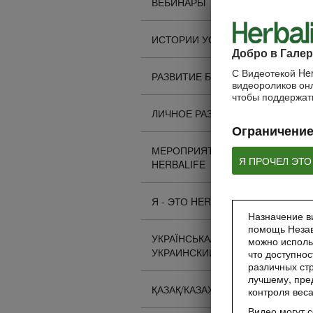
ВЕБИНАРЫ
ИСТОРИИ УСПЕХА
Добро в Галер
С Видеотекой Her
РАЗВИТИЕ БИЗНЕСА
видеороликов онл
чтобы поддержать
ЛИЧНОЕ РАЗВИТИЕ
Ограничение
МЕРОПРИЯТИЯ
Я ПРОЧЕЛ ЭТО
HERBALIFE
Я - ЭТО HERBALIFE
Назначение ви
помощь Незав
УКРАЇНСЬКА/
можно исполь
УКРАИНСКИЙ
что доступнос
различных стр
лучшему, пре
ҚАЗАҚ/КАЗАХСКИЙ
контроля вес
Видео могут 