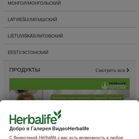
МОНГОЛ/МОНГОЛЬСКИЙ
LATVIEŠU/ЛАТЫШСКИЙ
LIETUVIŠKAS/ЛИТОВСКИЙ
EESTI/ЭСТОНСКИЙ
ПРОДУКТЫ
Смотреть все
Добро в Галерея ВидеоHerbalife
С Видеотекой Herbalife у вас есть возможность в любое