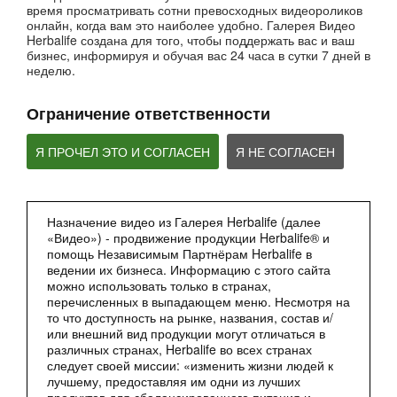
время просматривать сотни превосходных видеороликов
52:40
онлайн, когда вам это наиболее удобно. Галерея Видео
Вебинар - Пищеварение
Herbalife создана для того, чтобы поддержать вас и ваш
Вебинары от компании
бизнес, информируя и обучая вас 24 часа в сутки 7 дней в
неделю.
Ограничение ответственности
Я ПРОЧЕЛ ЭТО И СОГЛАСЕН
Я НЕ СОГЛАСЕН
Назначение видео из Галерея Herbalife (далее
«Видео») - продвижение продукции Herbalife® и
2:27
помощь Независимым Партнёрам Herbalife в
ведении их бизнеса. Информацию с этого сайта
Мультфильм - Формула 1 Вечерний Коктейль
можно использовать только в странах,
Сбалансированное питание 24 часа
перечисленных в выпадающем меню. Несмотря на
то что доступность на рынке, названия, состав и/
или внешний вид продукции могут отличаться в
различных странах, Herbalife во всех странах
следует своей миссии: «изменить жизни людей к
лучшему, предоставляя им одни из лучших
продуктов для сбалансированного питания и