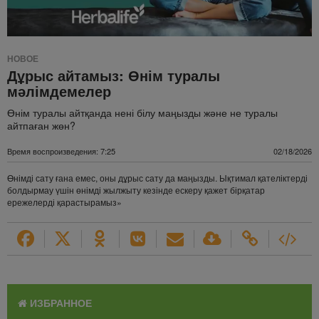
НОВОЕ
Дұрыс айтамыз: Өнім туралы
мәлімдемелер
Өнім туралы айтқанда нені білу маңызды және не туралы
айтпаған жөн?
Время воспроизведения: 7:25
02/18/2026
Өнімді сату ғана емес, оны дұрыс сату да маңызды. Ықтимал қателіктерді
болдырмау үшін өнімді жылжыту кезінде ескеру қажет бірқатар
ережелерді қарастырамыз»
ИЗБРАННОЕ