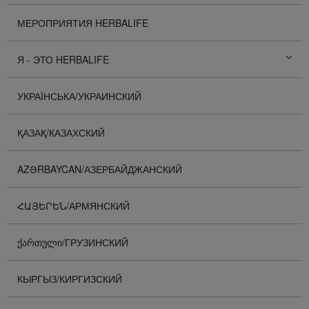
МЕРОПРИЯТИЯ HERBALIFE
Я - ЭТО HERBALIFE
УКРАЇНСЬКА/УКРАИНСКИЙ
ҚАЗАҚ/КАЗАХСКИЙ
AZƏRBAYCAN/АЗЕРБАЙДЖАНСКИЙ
ՀԱՅԵՐԵՆ/АРМЯНСКИЙ
ᲥᲐᲠᲗᲣᲚᲘ/ГРУЗИНСКИЙ
КЫРГЫЗ/КИРГИЗСКИЙ