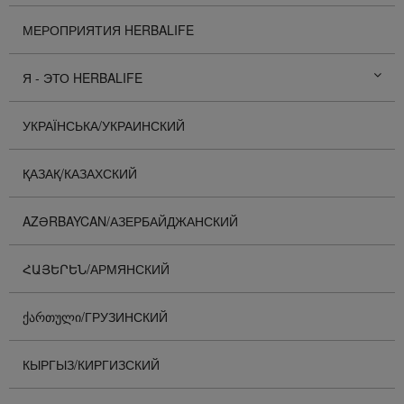
МЕРОПРИЯТИЯ HERBALIFE
Я - ЭТО HERBALIFE
УКРАЇНСЬКА/УКРАИНСКИЙ
ҚАЗАҚ/КАЗАХСКИЙ
AZƏRBAYCAN/АЗЕРБАЙДЖАНСКИЙ
ՀԱՅԵՐԵՆ/АРМЯНСКИЙ
ᲥᲐᲠᲗᲣᲚᲘ/ГРУЗИНСКИЙ
КЫРГЫЗ/КИРГИЗСКИЙ