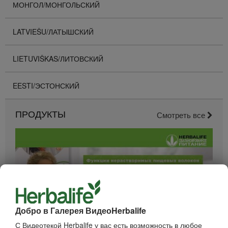
МОНГОЛ/МОНГОЛЬСКИЙ
LATVIEŠU/ЛАТЫШСКИЙ
LIETUVIŠKAS/ЛИТОВСКИЙ
EESTI/ЭСТОНСКИЙ
ПРОДУКТЫ
Смотреть все
Добро в Галерея ВидеоHerbalife
С Видеотекой Herbalife у вас есть возможность в любое