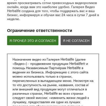
время просматривать сотни превосходных видеороликов
52:40
онлайн, когда вам это наиболее удобно. Галерея Видео
Вебинар - Пищеварение
Herbalife создана для того, чтобы поддержать вас и ваш
Вебинары от компании
бизнес, информируя и обучая вас 24 часа в сутки 7 дней в
неделю.
Ограничение ответственности
Я ПРОЧЕЛ ЭТО И СОГЛАСЕН
Я НЕ СОГЛАСЕН
Назначение видео из Галерея Herbalife (далее
«Видео») - продвижение продукции Herbalife® и
2:27
помощь Независимым Партнёрам Herbalife в
ведении их бизнеса. Информацию с этого сайта
Мультфильм - Формула 1 Вечерний Коктейль
можно использовать только в странах,
Сбалансированное питание 24 часа
перечисленных в выпадающем меню. Несмотря на
то что доступность на рынке, названия, состав и/
или внешний вид продукции могут отличаться в
различных странах, Herbalife во всех странах
следует своей миссии: «изменить жизни людей к
лучшему, предоставляя им одни из лучших
продуктов для сбалансированного питания и