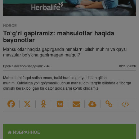
НОВОЕ
To‘g‘ri gapiramiz: mahsulotlar haqida
bayonotlar
Mahsulotlar haqida gapirganda nimalarni bilish muhim va qaysi
mavzular bo’yicha gapirmagan ma’qul?
Время воспроизведения: 7:48
02/18/2026
Mahsulotni faqat sotish emas, balki buni to‘g‘ri yo‘l bilan qilish
muhim. Xatolarga yo‘l qo‘ymaslik uchun mahsulotni targ‘ib qilishda e’tiborga
olinishi kerak bo‘lgan bir qator qoidalarni ko‘rib chiqamiz.
ИЗБРАННОЕ