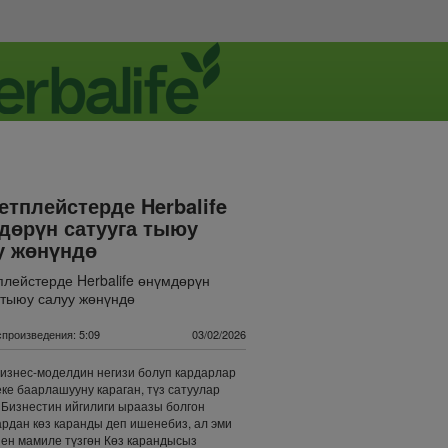
етплейстерде Herbalife
дөрүн сатууга тыюу
у жөнүндө
лейстерде Herbalife өнүмдөрүн
 тыюу салуу жөнүндө
произведения: 5:09
03/02/2026
изнес-моделдин негизи болуп кардарлар
ке баарлашууну караган, түз сатуулар
 Бизнестин ийгилиги ыраазы болгон
рдан көз каранды деп ишенебиз, ал эми
ен мамиле түзгөн Көз карандысыз