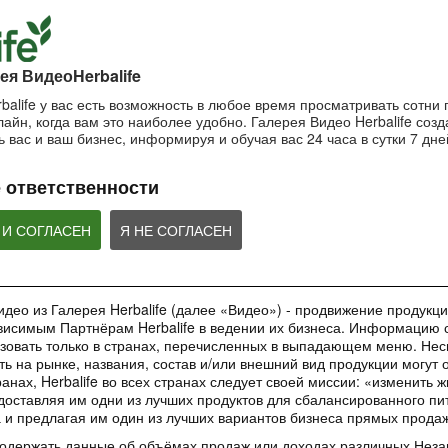
пользоваться маской?
Важность SPF-ф
ночной крем?
Очищающая маска на основе
Защищающий крем 
Ночной крем Herbalife SKIN
глины и мяты Herbalife SKIN
Herbalife SKIN
ея ВидеоHerbalife
balife у вас есть возможность в любое время просматривать сотни
айн, когда вам это наиболее удобно. Галерея Видео Herbalife созда
1:42:21
1:56:59
 вас и ваш бизнес, информируя и обучая вас 24 часа в сутки 7 дне
Основы очищения кожи
Рецепты коктей
Как поддерживать
Формула 1
молодость кожи?
Узнайте больше об уходе за
 ответственности
кожей!
Рецепты Протеинов
Антивозрастная сыворотка
коктейля Формулы 1
Herbalife SKIN
добавление Формул
ВЕБИНАРЫ
Овсяно-Яблочного Н
 И СОГЛАСЕН
Я НЕ СОГЛАСЕН
део из Галерея Herbalife (далее «Видео») - продвижение продукции
исимым Партнёрам Herbalife в ведении их бизнеса. Информацию с
35:00
1:48:24
зовать только в странах, перечисленных в выпадающем меню. Нес
Обучающее приложение
Вебинар «Digital
Вебинар «Галерея
ть на рынке, названия, состав и/или внешний вид продукции могут 
HN GROW
инструменты»
Красоты как бизнес-
анах, Herbalife во всех странах следует своей миссии: «изменить 
инструмент»
Вы узнаете ВСЕ о новом
Вебинар от команды 
доставляя им одни из лучших продуктов для сбалансированного пи
обучающем инструменте –
Marketing в котором
Практическое применение
а и предлагая им один из лучших вариантов бизнеса прямых прода
приложении HN GROW.
ВСЕ о digital-инстр
уникального проекта в работе
Независимых Партнеров
содержать данные об объёмах продаж или доходах различных Нез
Herbalife Nutrition