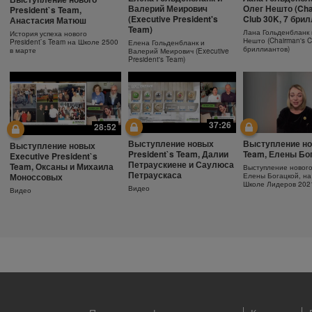
Ежедневный
Как поддержива
Защита от солнца.
Валерий Меирович
Олег Нешто (Cha
President`s Team,
увлажняющий крем
молодость кожи
Важность SPF-фактора
(Executive President's
Club 30K, 7 бри
Анастасия Матюш
Team)
Узнайте больше об уходе за
Антивозрастная сыв
Защищающий крем с SPF30
Лана Гольденбланк 
История успеха нового
кожей!
Herbalife SKIN
Herbalife SKIN
Нешто (Chairman's C
President`s Team на Школе 2500
Елена Гольденбланк и
бриллиантов)
в марте
Валерий Меирович (Executive
President's Team)
37:26
28:52
Выступление новых
Выступление но
Выступление новых
President`s Team, Далии
Team, Елены Бо
Executive President`s
Петраускиене и Саулюса
Team, Оксаны и Михаила
Выступление новог
Петраускаса
Моноссовых
Елены Богацкой, на
Школе Лидеров 202
Видео
Видео