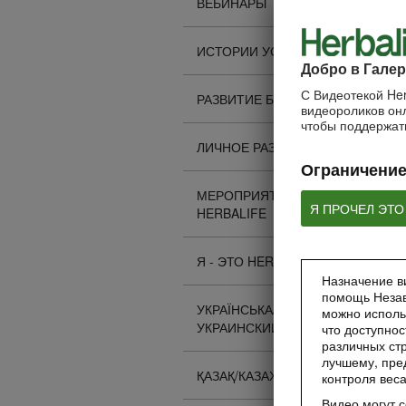
ВЕБИНАРЫ
ИСТОРИИ УСПЕХА
Добро в Галер
С Видеотекой Her
РАЗВИТИЕ БИЗНЕСА
видеороликов онл
чтобы поддержать
ЛИЧНОЕ РАЗВИТИЕ
Ограничение
МЕРОПРИЯТИЯ
Я ПРОЧЕЛ ЭТО
HERBALIFE
Я - ЭТО HERBALIFE
Назначение ви
помощь Незав
УКРАЇНСЬКА/
можно исполь
УКРАИНСКИЙ
что доступнос
различных стр
лучшему, пре
ҚАЗАҚ/КАЗАХСКИЙ
контроля вес
Видео могут 