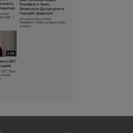
ть
Основы очищения кожи
irman's
President`s Team,
?
ллиантов)
Лхамсурэн Дугарсурэн и
Узнайте больше об уходе за
кожей!
оротка
Ганзориг Доржхуяг
и Олег
lub 30K, 7
История успеха новых
President`s Team на Школе 2500
в марте
2:06
вого GET
гацкой
о GET Team,
 онлайн
1