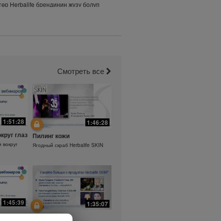
өр Herbalife брендинин жүзү болуп
Смотреть все
1:51:28
1:46:28
округ глаз
Пилинг кожи
и вокруг
Ягодный скраб Herbalife SKIN
1:45:39
1:35:07
а.
Ежедневный