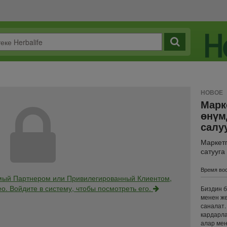
НОВОЕ
Марк
өнүм
салу
Маркетп
сатууга
Время вос
мый Партнером или Привилегированный Клиентом,
о. Войдите в систему, чтобы посмотреть его.
Биздин б
менен же
саналат.
кардарла
алар мен