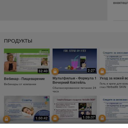
өнөктөшт
саналат.
ПРОДУКТЫ
2:27
52:40
Мультфильм - Формула 1
Уход за кожей в
Вебинар - Пищеварение
Вечерний Коктейль
Гель и крем для кож
Вебинары от компании
глаз Herbalife SKIN
Сбалансированное питание 24
часа
1:39:37
1:50:42
Почему необходимо
Защита от солнц
Зачем использовать