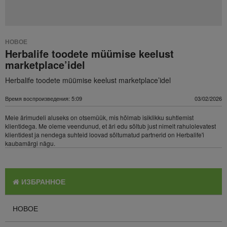
НОВОЕ
Herbalife toodete müümise keelust
marketplace’idel
Herbalife toodete müümise keelust marketplace’idel
Время воспроизведения: 5:09
03/02/2026
Meie ärimudeli aluseks on otsemüük, mis hõlmab isiklikku suhtlemist
klientidega. Me oleme veendunud, et äri edu sõltub just nimelt rahulolevatest
klientidest ja nendega suhteid loovad sõltumatud partnerid on Herbalife'i
kaubamärgi nägu.
ИЗБРАННОЕ
НОВОЕ