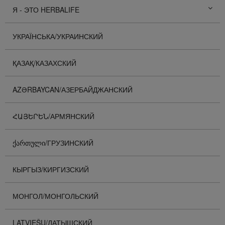
Я - ЭТО HERBALIFE
УКРАЇНСЬКА/УКРАИНСКИЙ
ҚАЗАҚ/КАЗАХСКИЙ
AZƏRBAYCAN/АЗЕРБАЙДЖАНСКИЙ
ՀԱՅԵՐԵՆ/АРМЯНСКИЙ
ᲥᲐᲠᲗᲣᲚᲘ/ГРУЗИНСКИЙ
КЫРГЫЗ/КИРГИЗСКИЙ
МОНГОЛ/МОНГОЛЬСКИЙ
LATVIEŠU/ЛАТЫШСКИЙ