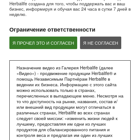
Herbalife создана для того, чтобы поддержать вас и ваш
бизнес, информируя и обучая вас 24 часа в сутки 7 дней в
неделю.
Ограничение ответственности
Я ПРОЧЕЛ ЭТО И СОГЛАСЕН
Я НЕ СОГЛАСЕН
2:27
Назначение видео из Галерея Herbalife (далее
«Видео») - продвижение продукции Herbalife® и
Мультфильм - Формула 1 Вечерний Коктейль
помощь Независимым Партнёрам Herbalife в
Сбалансированное питание 24 часа
ведении их бизнеса. Информацию с этого сайта
можно использовать только в странах,
перечисленных в выпадающем меню. Несмотря на
то что доступность на рынке, названия, состав и/
или внешний вид продукции могут отличаться в
различных странах, Herbalife во всех странах
следует своей миссии: «изменить жизни людей к
лучшему, предоставляя им одни из лучших
продуктов для сбалансированного питания и
контроля веса и предлагая им один из лучших