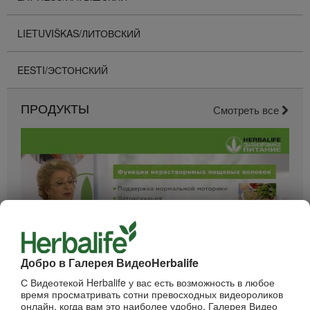
LIETUVIŠKAS/ЛИТОВСКИЙ
EESTI/ЭСТОНСКИЙ
ПРОДУКТЫ
Смотреть все
Добро в Галерея ВидеоHerbalife
52:40
С Видеотекой Herbalife у вас есть возможность в любое
Вебинар - Пищеварение
время просматривать сотни превосходных видеороликов
Вебинары от компании
онлайн, когда вам это наиболее удобно. Галерея Видео