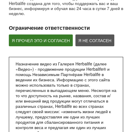
Herbalife создана для того, чтобы поддержать вас и ваш
бизнес, информируя и обучая вас 24 часа в сутки 7 дней в
неделю.
Ограничение ответственности
Я ПРОЧЕЛ ЭТО И СОГЛАСЕН
Я НЕ СОГЛАСЕН
2:27
Назначение видео из Галерея Herbalife (далее
«Видео») - продвижение продукции Herbalife® и
Мультфильм - Формула 1 Вечерний Коктейль
помощь Независимым Партнёрам Herbalife в
Сбалансированное питание 24 часа
ведении их бизнеса. Информацию с этого сайта
можно использовать только в странах,
перечисленных в выпадающем меню. Несмотря на
то что доступность на рынке, названия, состав и/
или внешний вид продукции могут отличаться в
различных странах, Herbalife во всех странах
следует своей миссии: «изменить жизни людей к
лучшему, предоставляя им одни из лучших
продуктов для сбалансированного питания и
контроля веса и предлагая им один из лучших