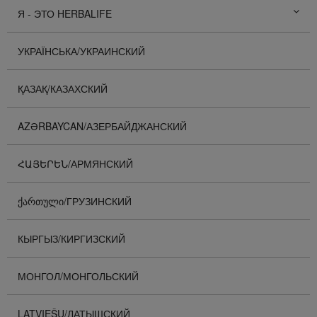
Я - ЭТО HERBALIFE
УКРАЇНСЬКА/УКРАИНСКИЙ
ҚАЗАҚ/КАЗАХСКИЙ
AZƏRBAYCAN/АЗЕРБАЙДЖАНСКИЙ
ՀԱՅԵՐԵՆ/АРМЯНСКИЙ
ᲥᲐᲠᲗᲣᲚᲘ/ГРУЗИНСКИЙ
КЫРГЫЗ/КИРГИЗСКИЙ
МОНГОЛ/МОНГОЛЬСКИЙ
LATVIEŠU/ЛАТЫШСКИЙ