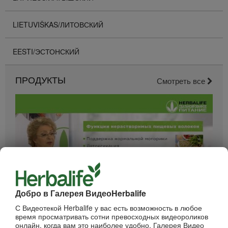
LIETUVIŠKAS/ЛИТОВСКИЙ
EESTI/ЭСТОНСКИЙ
ПРОДУКТЫ
Смотреть все
Добро в Галерея ВидеоHerbalife
52:40
С Видеотекой Herbalife у вас есть возможность в любое
Вебинар - Пищеварение
время просматривать сотни превосходных видеороликов
Вебинары от компании
онлайн, когда вам это наиболее удобно. Галерея Видео