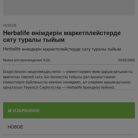
НОВОЕ
Herbalife өнімдерін маркетплейстерде
сату туралы тыйым
Herbalife өнімдерін маркетплейстерде сату туралы тыйым
Время воспроизведения: 6:22
03/02/2026
Біздің бизнес-моделіміздің негізі — клиенттермен жеке қарым-қатынасты
қамтитын тікелей сату. Біз бизнестің табысы дәл қанағаттанған
клиенттерге байланысты екеніне сенімдіміз, ал олармен қарым-қатынас
орнататын Тәуелсіз Серіктестер — Herbalife брендінің бейнесі.
ИЗБРАННОЕ
НОВОЕ